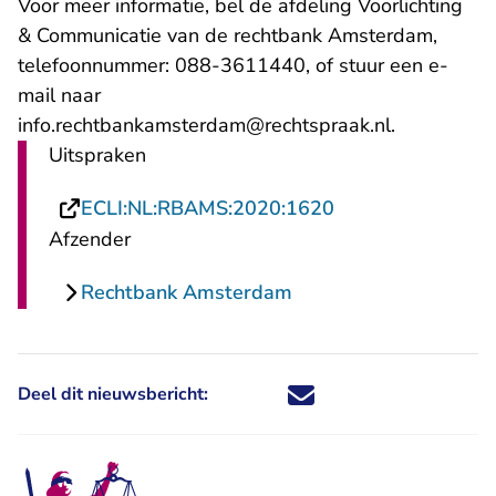
Voor meer informatie, bel de afdeling Voorlichting
& Communicatie van de rechtbank Amsterdam,
telefoonnummer: 088-3611440, of stuur een e-
mail naar
- U verlaat
info.rechtbankamsterdam@rechtspraak.nl
.
Uitspraken
- U verlaat Recht
ECLI:NL:RBAMS:2020:1620
Afzender
Rechtbank Amsterdam
Deel dit nieuwsbericht:
Deel dit nieuwsbericht via X - U 
Deel dit nieuwsbericht via Fa
Deel dit nieuwsbericht via
Deel dit nieuwsbericht