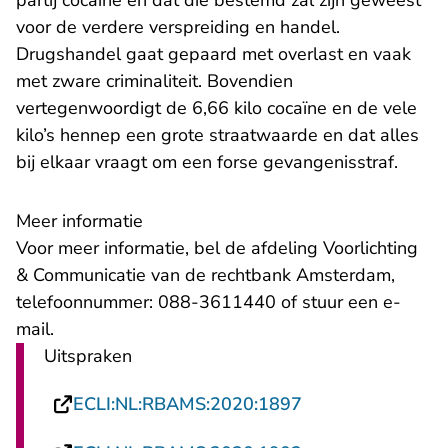
partij cocaïne en dat die bestemd zal zijn geweest
voor de verdere verspreiding en handel.
Drugshandel gaat gepaard met overlast en vaak
met zware criminaliteit. Bovendien
vertegenwoordigt de 6,66 kilo cocaïne en de vele
kilo’s hennep een grote straatwaarde en dat alles
bij elkaar vraagt om een forse gevangenisstraf.
Meer informatie
Voor meer informatie, bel de afdeling Voorlichting
& Communicatie van de rechtbank Amsterdam,
telefoonnummer: 088-3611440 of stuur een
e-
- U verlaat Rechtspraak.nl
mail
.
Uitspraken
- U verlaat Recht
ECLI:NL:RBAMS:2020:1897