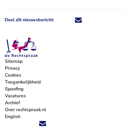
Deel dit nieuwsbericht:
Deel dit nieuwsbericht via X - U 
Deel dit nieuwsbericht via Fa
Deel dit nieuwsbericht via
Deel dit nieuwsbericht
Sitemap
Privacy
Cookies
Toegankelijkheid
Spoofing
Vacatures
- U verlaat Rechtspraak.nl
Archief
Over rechtspraak.nl
English
Volg ons op X (Twitter) - U verlaat Rechtspraak.nl
Volg ons op Facebook - U verlaat Rechtspraak.nl
Volg ons op Instagram - U verlaat Rechtspraak.nl
Volg ons op Youtube - U verlaat Rechtspraak.nl
Volg ons op LinkedIn - U verlaat Rechtspraak.n
'Blijf op de hoogte' nieuwsbrief - U verlaat