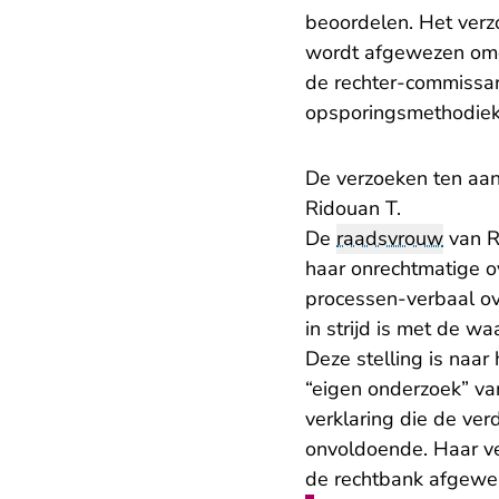
beoordelen. Het verz
wordt afgewezen omda
de rechter-commissa
opsporingsmethodiek
De verzoeken ten aan
Ridouan T.
De
raadsvrouw
van R
haar onrechtmatige o
processen-verbaal ov
in strijd is met de wa
Deze stelling is naa
“eigen onderzoek” van
verklaring die de ver
onvoldoende. Haar v
de rechtbank afgewe