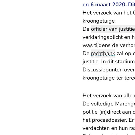
en 6 maart 2020. Dit
Het verzoek van het 
kroongetuige
De
officier van justitie
verklaringsplicht en 
was tijdens de verhor
De
rechtbank
zal op 
justitie. In dit stad
Discussiepunten over
kroongetuige ter tere
Het verzoek van all
De volledige Marengo
politie (in)direct aa
het procesdossier. E
verdachten en hun ra