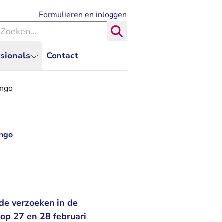
- U verlaat Rechtspraak.nl
Formulieren en inloggen
eken binnen de Rechtspraak
Zoeken
sionals
Contact
engo
engo
de verzoeken in de
 op 27 en 28 februari