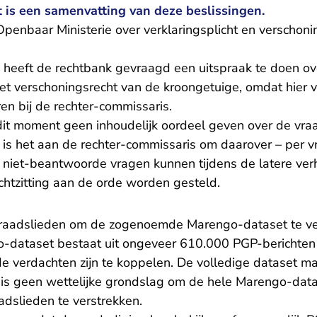
 is een samenvatting van deze beslissingen.
Openbaar Ministerie over verklaringsplicht en verschoni
heeft de rechtbank gevraagd een uitspraak te doen o
het verschoningsrecht van de kroongetuige, omdat hier v
en bij de rechter-commissaris.
dit moment geen inhoudelijk oordeel geven over de vraa
ium is het aan de rechter-commissaris om daarover – per v
 niet-beantwoorde vragen kunnen tijdens de latere ver
chtzitting aan de orde worden gesteld.
e raadslieden om de zogenoemde Marengo-dataset te ve
-dataset bestaat uit ongeveer 610.000 PGP-berichten
n de verdachten zijn te koppelen. De volledige dataset m
r is geen wettelijke grondslag om de hele Marengo-dat
adslieden te verstrekken.