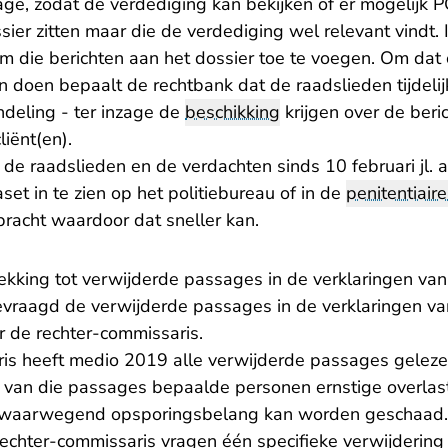
zage, zodat de verdediging kan bekijken of er mogelijk P
ssier zitten maar die de verdediging wel relevant vindt.
m die berichten aan het dossier toe te voegen. Om dat
 doen bepaalt de rechtbank dat de raadslieden tijdelijk
ndeling - ter inzage de
beschikking
krijgen over de ber
liënt(en).
 de raadslieden en de verdachten sinds 10 februari jl. 
t in te zien op het politiebureau of in de
penitentiaire
racht waardoor dat sneller kan.
ekking tot verwijderde passages in de verklaringen va
gevraagd de verwijderde passages in de verklaringen va
r de rechter-commissaris.
is heeft medio 2019 alle verwijderde passages gelez
van die passages bepaalde personen ernstige overlas
zwaarwegend opsporingsbelang kan worden geschaad.
rechter-commissaris vragen één specifieke verwijderin