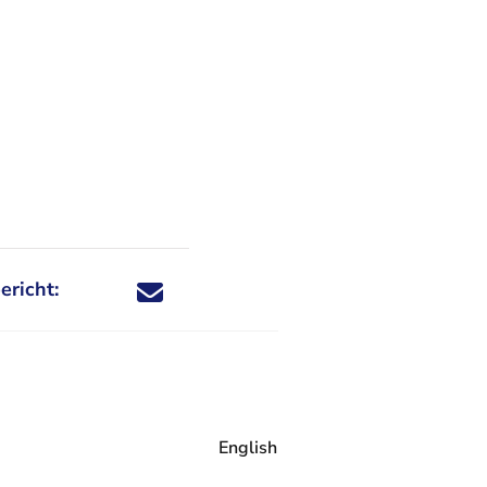
ericht:
Deel dit nieuwsbericht via X - U verlaat Rechtspraa
Deel dit nieuwsbericht via Facebook - U verlaat
Deel dit nieuwsbericht via e-mail
Deel dit nieuwsbericht via LinkedIn - U v
English