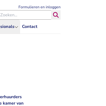
- U verlaat Rechtspraak.nl
Formulieren en inloggen
eken binnen de Rechtspraak
Zoeken
sionals
Contact
verhuurders
ge kamer van