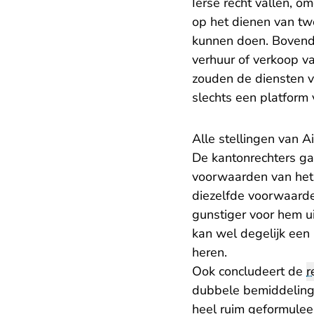
Ierse recht vallen, o
op het dienen van tw
kunnen doen. Bovendi
verhuur of verkoop va
zouden de diensten va
slechts een platform 
Alle stellingen van 
De kantonrechters ga
voorwaarden van het b
diezelfde voorwaard
gunstiger voor hem ui
kan wel degelijk ee
heren.
Ook concludeert de
r
dubbele bemiddelings
heel ruim geformule