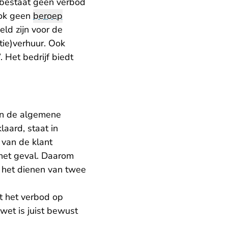
et bestaat geen verbod
ook geen
beroep
ld zijn voor de
tie)verhuur. Ook
’. Het bedrijf biedt
in de algemene
laard, staat in
 van de klant
 het geval. Daarom
 het dienen van twee
t het verbod op
et is juist bewust