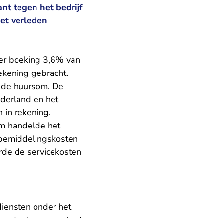
nt tegen het bedrijf
et verleden
per boeking 3,6% van
ekening gebracht.
 de huursom. De
derland en het
 in rekening.
em handelde het
’ bemiddelingskosten
erde de servicekosten
diensten onder het