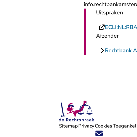
info.rechtbankamste
Uitspraken
ECLI:NL:RB
Afzender
Rechtbank 
Sitemap
Privacy
Cookies
Toegankeli
Volg ons op X (Twitter) - U verlaat
Volg ons op Facebook - U verlaa
Volg ons op Instagram - U ve
Volg ons op Youtube - U 
Volg ons op LinkedIn -
'Blijf op de hoogte