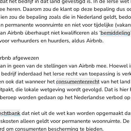
mdat het bedrijf in dat land gevestigd is. In de Ierse w
ee heren. Daarom zou de klant op deze bepaling dus 
en zou de bepaling zoals die in Nederland geldt, bedoe
n permanente woonruimte en niet voor tijdelijke (vakan
n Airbnb überhaupt niet kwalificeren als ‘
bemiddeling
voor verhuurders en huurders, aldus Airbnb.
Airbnb afgewezen
an in geen van de stellingen van Airbnb mee. Hoewel 
edrijf inderdaad het Ierse recht van toepassing is verk
en ook dat wanneer het
consumentenrecht
van het land
tpakt, die lokale wetgeving wordt gevolgd. Dat is hier
n beroep worden gedaan op het Nederlandse verbod op
echtbank
dat niet uit de wet kan worden opgemaakt da
kosten alleen geldt voor permanente woonruimte. De w
erd om consumenten bescherming te bieden.