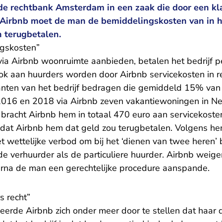
de rechtbank Amsterdam in een zaak die door een kla
Airbnb moet de man de bemiddelingskosten van in h
 terugbetalen.
gskosten”
via Airbnb woonruimte aanbieden, betalen het bedrijf 
ok aan huurders worden door Airbnb servicekosten in r
anten van het bedrijf bedragen die gemiddeld 15% van
2016 en 2018 via Airbnb zeven vakantiewoningen in Ne
bracht Airbnb hem in totaal 470 euro aan servicekosten
dat Airbnb hem dat geld zou terugbetalen. Volgens h
 het wettelijke verbod om bij het ‘dienen van twee heren
de verhuurder als de particuliere huurder. Airbnb weig
arna de man een gerechtelijke procedure aanspande.
s recht”
eerde Airbnb zich onder meer door te stellen dat haar 