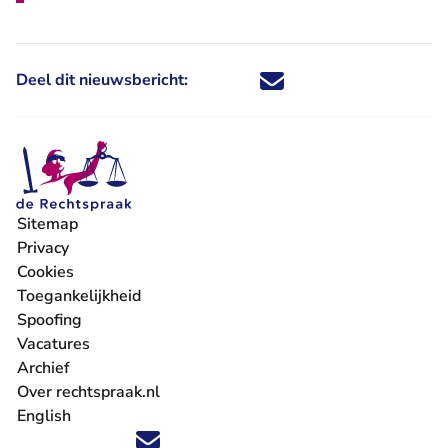
Deel dit nieuwsbericht:
Deel dit nieuwsbericht via X - U 
Deel dit nieuwsbericht via Fa
Deel dit nieuwsbericht via
Deel dit nieuwsbericht
Sitemap
Privacy
Cookies
Toegankelijkheid
Spoofing
Vacatures
- U verlaat Rechtspraak.nl
Archief
Over rechtspraak.nl
English
Volg ons op X (Twitter) - U verlaat Rechtspraak.nl
Volg ons op Facebook - U verlaat Rechtspraak.nl
Volg ons op Instagram - U verlaat Rechtspraak.nl
Volg ons op Youtube - U verlaat Rechtspraak.nl
Volg ons op LinkedIn - U verlaat Rechtspraak.n
'Blijf op de hoogte' nieuwsbrief - U verlaat