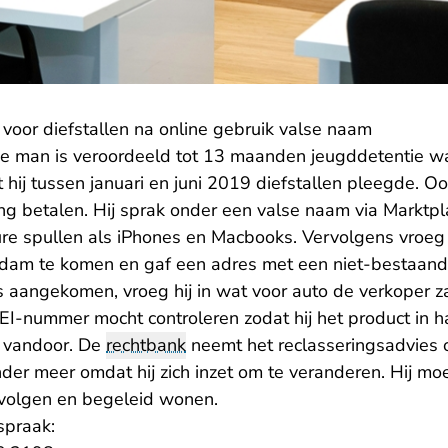
 voor diefstallen na online gebruik valse naam
ige man is veroordeeld tot 13 maanden jeugddetentie
hij tussen januari en juni 2019 diefstallen pleegde. O
g betalen. Hij sprak onder een valse naam via Marktpl
re spullen als iPhones en Macbooks. Vervolgens vroeg 
rdam te komen en gaf een adres met een niet-bestaand
 aangekomen, vroeg hij in wat voor auto de verkoper za
IMEI-nummer mocht controleren zodat hij het product in
, vandoor. De
rechtbank
neemt het reclasseringsadvies
der meer omdat hij zich inzet om te veranderen. Hij mo
 volgen en begeleid wonen.
spraak: