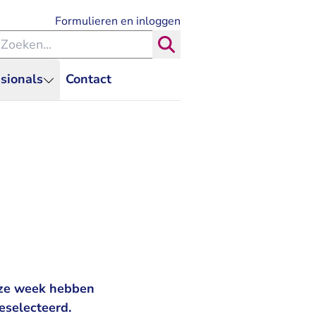
- U verlaat Rechtspraak.nl
Formulieren en inloggen
eken binnen de Rechtspraak
Zoeken
sionals
Contact
eze week hebben
eselecteerd.