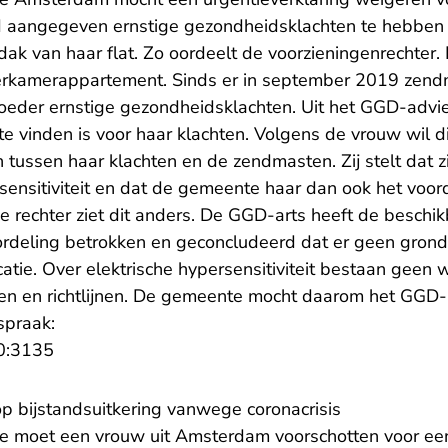
ad aangegeven ernstige gezondheidsklachten te hebben
 dak van haar flat. Zo oordeelt de voorzieningenrechter
erkamerappartement. Sinds er in september 2019 zendma
oeder ernstige gezondheidsklachten. Uit het GGD-advies
 te vinden is voor haar klachten. Volgens de vrouw wil d
 tussen haar klachten en de zendmasten. Zij stelt dat zi
sensitiviteit en dat de gemeente haar dan ook het voord
 rechter ziet dit anders. De GGD-arts heeft de beschi
oordeling betrokken en geconcludeerd dat er geen grond
atie. Over elektrische hypersensitiviteit bestaan geen
n en richtlijnen. De gemeente mocht daarom het GGD-
spraak:
- U verlaat Rechtspraak.nl
0:3135
op bijstandsuitkering vanwege coronacrisis
e moet een vrouw uit Amsterdam voorschotten voor een