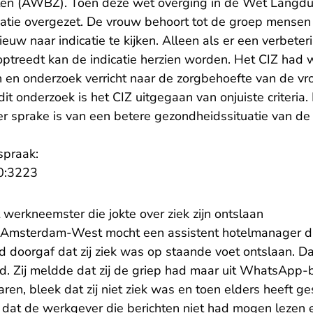
ten (AWBZ). Toen deze wet overging in de Wet Langdu
catie overgezet. De vrouw behoort tot de groep mensen
euw naar indicatie te kijken. Alleen als er een verbeter
optreedt kan de indicatie herzien worden. Het CIZ had
en onderzoek verricht naar de zorgbehoefte van de vr
dit onderzoek is het CIZ uitgegaan van onjuiste criteria.
r sprake is van een betere gezondheidssituatie van de v
spraak:
- U verlaat Rechtspraak.nl
0:3223
 werkneemster die jokte over ziek zijn ontslaan
in Amsterdam-West mocht een assistent hotelmanager d
d doorgaf dat zij ziek was op staande voet ontslaan. Da
. Zij meldde dat zij de griep had maar uit WhatsApp-b
ren, bleek dat zij niet ziek was en toen elders heeft ges
dat de werkgever die berichten niet had mogen lezen e