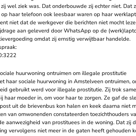
ij wel ziek was. Dat onderbouwde zij echter niet. Dat zi
p haar telefoon ook leesbaar waren op haar werklapt
kent niet dat de werkgever die berichten niet mocht le
ijdrage aan geleverd door WhatsApp op de (werk)laptop 
itievergoeding omdat zij ernstig verwijtbaar handelde.
spraak:
- U verlaat Rechtspraak.nl
0:3222
ociale huurwoning ontruimen om illegale prostitutie
oet haar sociale huurwoning in Amstelveen ontruimen,
eid gebruikt werd voor illegale prostitutie. Zij trok sa
j haar moeder in, om voor haar te zorgen. Ze gaf de sl
r post uit de brievenbus kon halen en keek daarna niet 
ten van omwonenden constateerden toezichthouders v
i de aanwezigheid van prostituees in de woning. Dat zij d
ng vervolgens niet meer in de gaten heeft gehouden kom