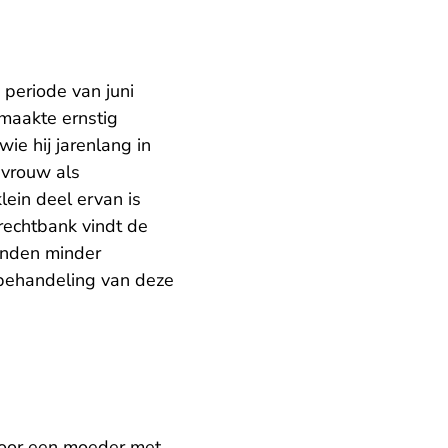
 periode van juni
maakte ernstig
ie hij jarenlang in
 vrouw als
ein deel ervan is
 rechtbank vindt de
anden minder
 behandeling van deze
voor een moeder met