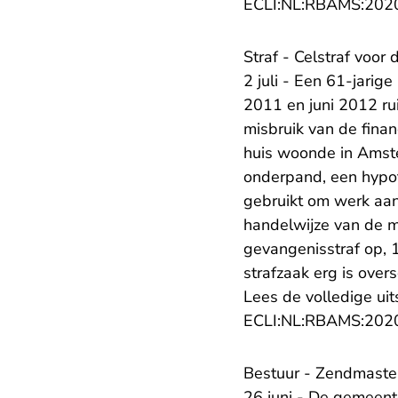
ECLI:NL:RBAMS:202
Straf - Celstraf voor
2 juli - Een 61-jarig
2011 en juni 2012 ru
misbruik van de finan
huis woonde in Amste
onderpand, een hypot
gebruikt om werk aan 
handelwijze van de 
gevangenisstraf op, 
strafzaak erg is over
Lees de volledige uit
ECLI:NL:RBAMS:202
Bestuur - Zendmaste
26 juni - De gemeen