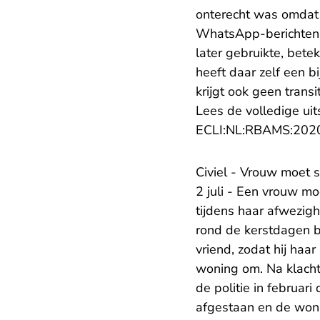
onterecht was omdat z
WhatsApp-berichten o
later gebruikte, bete
heeft daar zelf een b
krijgt ook geen trans
Lees de volledige uit
ECLI:NL:RBAMS:202
Civiel - Vrouw moet s
2 juli - Een vrouw m
tijdens haar afwezigh
rond de kerstdagen bi
vriend, zodat hij haa
woning om. Na klach
de politie in februar
afgestaan en de woni