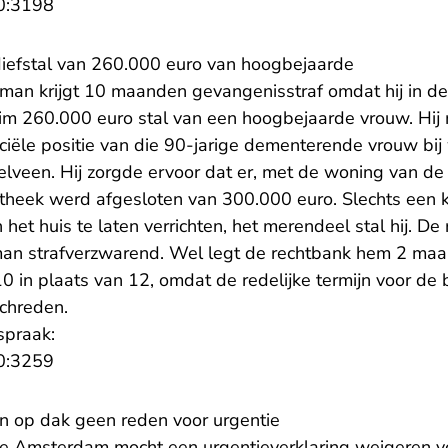
- U verlaat Rechtspraak.nl
0:3198
 diefstal van 260.000 euro van hoogbejaarde
e man krijgt 10 maanden gevangenisstraf omdat hij in de
im 260.000 euro stal van een hoogbejaarde vrouw. Hij 
ciële positie van die 90-jarige dementerende vrouw bij w
lveen. Hij zorgde ervoor dat er, met de woning van de
heek werd afgesloten van 300.000 euro. Slechts een kl
het huis te laten verrichten, het merendeel stal hij. De
man strafverzwarend. Wel legt de rechtbank hem 2 ma
10 in plaats van 12, omdat de redelijke termijn voor de
schreden.
spraak:
- U verlaat Rechtspraak.nl
0:3259
n op dak geen reden voor urgentie
te Amsterdam mocht een urgentieverklaring weigeren 