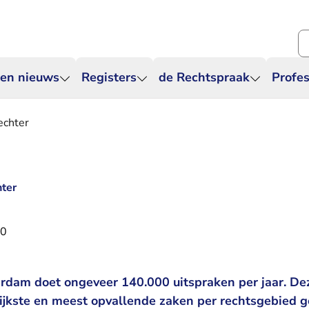
Zo
 en nieuws
Registers
de Rechtspraak
Profes
echter
hter
20
rdam doet ongeveer 140.000 uitspraken per jaar. D
ijkste en meest opvallende zaken per rechtsgebied g