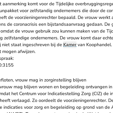
et aanmerking komt voor de Tijdelijke overbruggingsreg
npakket voor zelfstandig ondernemers die door de coron
eeft de voorzieningenrechter bepaald. De vrouw werkt a
jdens de coronacrisis een bijstandsaanvraag gedaan. De
omdat de vrouw gebruik zou kunnen maken van de Tijd
g zelfstandige ondernemers. De vrouw komt daar echter
 niet staat ingeschreven bij de
Kamer
van Koophandel.
t mogen afwijzen.
spraak:
- U verlaat Rechtspraak.nl
0:3155
floten, vrouw mag in zorginstelling blijven
e vrouw mag blijven wonen en begeleiding ontvangen in 
 omdat het Centrum voor Indicatiestelling Zorg (CIZ) de i
 heeft verlaagd. Zo oordeelt de voorzieningenrechter. D
de indicaties voor zorg en begeleiding op grond van d