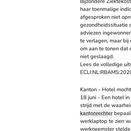
Bijzondere Ziektekos
haar toenmalige indi
afgesproken niet opni
gezondheidssituatie 
adviezen ingewonnen 
te verlagen, maar bij 
om aan te tonen dat e
niet geslaagd.
Lees de volledige uit
ECLI:NL:RBAMS:202
​Kanton - Hotel mocht
18 juni - Een hotel 
strijd met de waarhei
kantonrechter
bepaald
werklaptop te zien wa
werkneemster stelde 