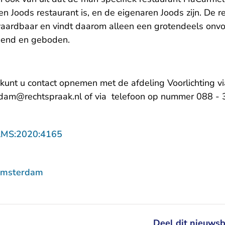
 Joods restaurant is, en de eigenaren Joods zijn. De re
aardbaar en vindt daarom alleen een grotendeels onvo
send en geboden.
kunt u contact opnemen met de afdeling Voorlichting vi
- U verlaat Rechtspraak.nl
rdam@rechtspraak.nl
of via telefoon op nummer 088 - 
- U verlaat Rechtspraak.nl
AMS:2020:4165
Amsterdam
Deel dit nieuwsb