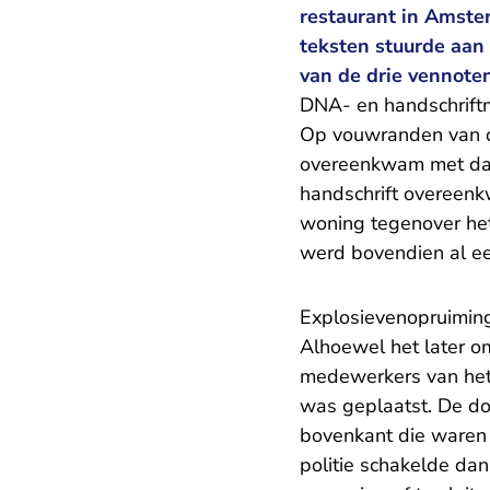
restaurant in Amste
teksten stuurde aan
van de drie vennoten
DNA- en handschriftm
Op vouwranden van d
overeenkwam met dat
handschrift overeen
woning tegenover het 
werd bovendien al eer
Explosievenopruimin
Alhoewel het later o
medewerkers van het 
was geplaatst. De doo
bovenkant die waren 
politie schakelde da