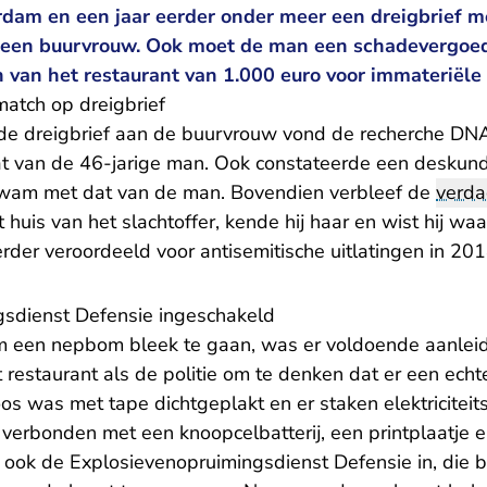
rdam en een jaar eerder onder meer een dreigbrief m
 een buurvrouw. Ook moet de man een schadevergoed
 van het restaurant van 1.000 euro voor immateriële
atch op dreigbrief
e dreigbrief aan de buurvrouw vond de recherche DNA
 van de 46-jarige man. Ook constateerde een deskund
kwam met dat van de man. Bovendien verbleef de
verda
huis van het slachtoffer, kende hij haar en wist hij w
der veroordeeld voor antisemitische uitlatingen in 201
gsdienst Defensie ingeschakeld
m een nepbom bleek te gaan, was er voldoende aanlei
restaurant als de politie om te denken dat er een echte
s was met tape dichtgeplakt en er staken elektriciteit
verbonden met een knoopcelbatterij, een printplaatje e
n ook de Explosievenopruimingsdienst Defensie in, die 