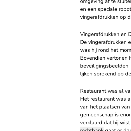
omgeving af te sluit
en een speciale robo
vingerafdrukken op 
Vingerafdrukken en 
De vingerafdrukken 
was hij rond het mom
Bovendien vertonen h
beveiligingsbeelden,
lijken sprekend op de
Restaurant was al va
Het restaurant was al
van het plaatsen va
gemeenschap is enorm,
verklaard dat hij wis
rechtbank
gaat er dan