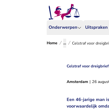
Onderwerpen
Uitspraken
Home
...
Celstraf voor dreigbr
Celstraf voor dreigbrie
Amsterdam
|
26 augus
Een 46-jarige man 
voorwaardelijk omda