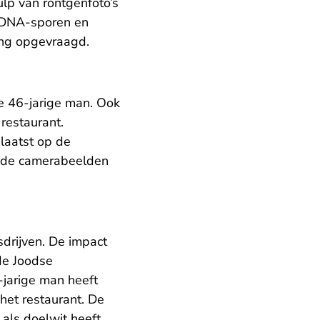
lp van röntgenfoto’s
n DNA-sporen en
ing opgevraagd.
e 46-jarige man. Ook
restaurant.
laatst op de
p de camerabeelden
sdrijven. De impact
de Joodse
-jarige man heeft
 het restaurant. De
als doelwit heeft