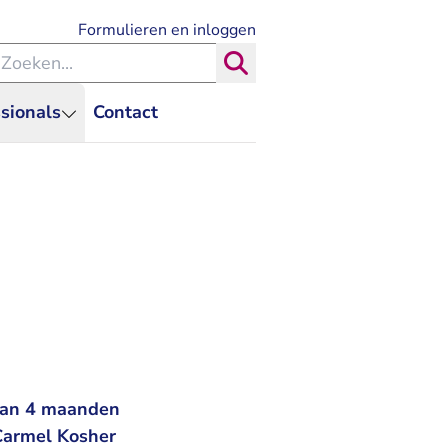
- U verlaat Rechtspraak.nl
Formulieren en inloggen
eken binnen de Rechtspraak
Zoeken
sionals
Contact
rvan 4 maanden
aCarmel Kosher