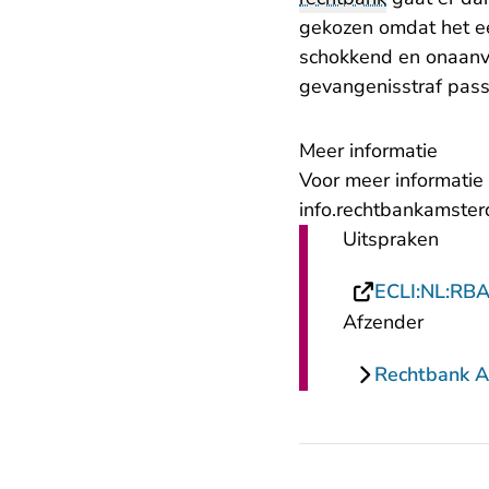
gekozen omdat het een
schokkend en onaanv
gevangenisstraf pas
Meer informatie
Voor meer informatie 
info.rechtbankamste
Uitspraken
ECLI:NL:RB
Afzender
Rechtbank 