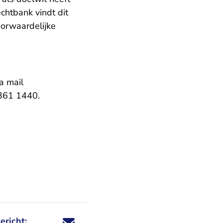
chtbank vindt dit
orwaardelijke
a mail
361 1440.
ericht:
Deel dit nieuwsbericht via X - U verlaat Rechtspraa
Deel dit nieuwsbericht via Facebook - U verlaat
Deel dit nieuwsbericht via e-mail
Deel dit nieuwsbericht via LinkedIn - U v