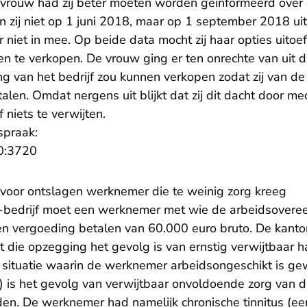
vrouw had zij beter moeten worden geïnformeerd over
n zij niet op 1 juni 2018, maar op 1 september 2018 uit
 niet in mee. Op beide data mocht zij haar opties uitoe
n te verkopen. De vrouw ging er ten onrechte van uit d
ng van het bedrijf zou kunnen verkopen zodat zij van d
alen. Omdat nergens uit blijkt dat zij dit dacht door m
jf niets te verwijten.
spraak:
- U verlaat Rechtspraak.nl
0:3720
voor ontslagen werknemer die te weinig zorg kreeg
-bedrijf moet een werknemer met wie de arbeidsovere
en vergoeding betalen van 60.000 euro bruto. De kanton
 die opzegging het gevolg is van ernstig verwijtbaar h
De situatie waarin de werknemer arbeidsongeschikt is g
en) is het gevolg van verwijtbaar onvoldoende zorg van
n. De werknemer had namelijk chronische tinnitus (een 