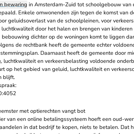
an bewaring
in Amsterdam-Zuid tot schoolgebouw van de
epaald. Enkele omwonenden zijn tegen de komst van de s
or geluidsoverlast van de schoolpleinen, voor verkee
 luchtkwaliteit door het halen en brengen van kinderen 
e bebouwing dichter op de woningen komt te liggen da
lgens de rechtbank heeft de gemeente echter voldoen
stemmingsplan. Daarnaast heeft de gemeente door mi
g, luchtkwaliteit en verkeersbelasting voldoende onde
rt op het gebied van geluid, luchtkwaliteit en verkeers
blijft.
spraak:
- U verlaat Rechtspraak.nl
0:4052
emster met optierechten vangt bot
ncier van een online betalingssysteem hoeft een oud-we
andelen in dat bedrijf te kopen, niets te betalen. Dat 