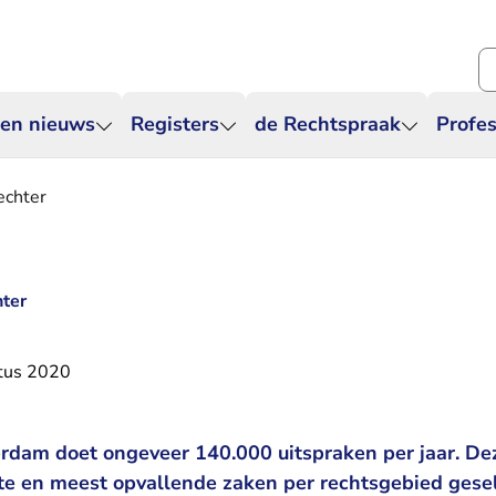
Zo
 en nieuws
Registers
de Rechtspraak
Profes
echter
hter
tus 2020
rdam doet ongeveer 140.000 uitspraken per jaar. D
ste en meest opvallende zaken per rechtsgebied gese