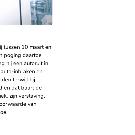
j tussen 10 maart en
en poging daartoe
 hij een autoruit in
r auto-inbraken en
den terwijl hij
d en dat baart de
k, zijn verslaving,
voorwaarde van
oe.