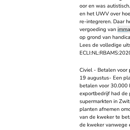
oor en was autistisc
en het UWV over hoe
re-integreren. Daar 
vergoeding van
imma
op grond van handicap
Lees de volledige uit
ECLI:NL:RBAMS:202
Civiel - Betalen voor
19 augustus- Een pla
betalen voor 30.000 b
exportbedrijf had de
supermarkten in Zwits
planten afnemen omda
van de kweker te bet
de kweker vanwege ex