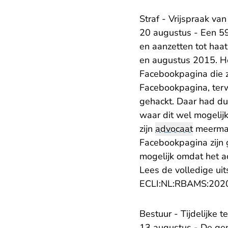
Straf - Vrijspraak v
20 augustus - Een 59
en aanzetten tot haa
en augustus 2015. Het
Facebookpagina die zi
Facebookpagina, terwi
gehackt. Daar had du
waar dit wel mogelijk
zijn
advocaat
meermaa
Facebookpagina zijn g
mogelijk omdat het a
Lees de volledige uit
ECLI:NL:RBAMS:202
Bestuur - Tijdelijke 
13 augustus - De gem