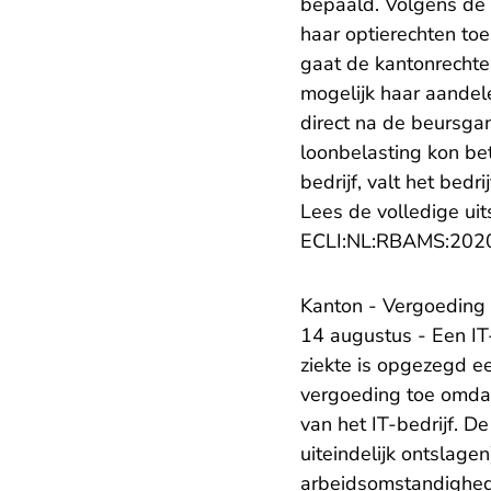
bepaald. Volgens de 
haar optierechten toe
gaat de kantonrechter
mogelijk haar aandele
direct na de beursga
loonbelasting kon bet
bedrijf, valt het bedri
Lees de volledige uit
ECLI:NL:RBAMS:202
Kanton - Vergoeding 
14 augustus - Een IT
ziekte is opgezegd e
vergoeding toe omdat
van het IT-bedrijf. 
uiteindelijk ontslag
arbeidsomstandighede