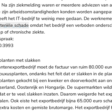
h. Na zijn ziekmelding waren er meerdere adviezen van
 zijn arbeidsomstandigheden konden worden aangepas
heeft het IT-bedrijf te weinig mee gedaan. De werknemer
teriële schade
omdat het bedrijf een verboden ondersc
 of chronische ziekte.
spraak:
- U verlaat Rechtspraak.nl
0:3993
 planten met slakken
ntenexportbedrijf moet de factuur van ruim 80.000 eu
uxusplanten, ondanks het feit dat er slakken in de pla
 planten gekocht bij een kweker en doorverkocht aan o
erland, Oostenrijk en Hongarije. De supermarkten wilde
t er te veel slakken inzaten. Daarom weigerde het expo
alen. Ook eiste het exportbedrijf bijna 65.000 euro sc
tra kosten en gemiste brutomarge. Het exportbedrijf 