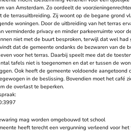
rum van Amsterdam. Zo oordeelt de voorzieningenrecht
 de terrasuitbreiding. Zij woont op de begane grond vl
ende woningen. Door de uitbreiding van het terras ervaar
n verminderde privacy en minder parkeerruimte voor de
lannen niet met de buurt besproken, terwijl dat wel ha
r vindt dat de gemeente ondanks de bezwaren van de b
ven voor het terras. Daarbij speelt mee dat de toest
antal tafels niet is toegenomen en dat er tussen de won
 liggen. Ook heeft de gemeente voldoende aangetoond 
gewogen in de beslissing. Bovendien moet het café z
om de overlast te beperken.
spraak:
- U verlaat Rechtspraak.nl
0:3997
bewaring mag worden omgebouwd tot school
eente heeft terecht een vergunning verleend voor het