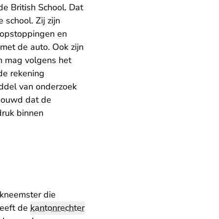
 British School. Dat
chool. Zij zijn
rsopstoppingen en
met de auto. Ook zijn
n mag volgens het
de rekening
ddel van onderzoek
rbouwd dat de
druk binnen
rkneemster die
heeft de
kantonrechter