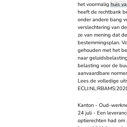
het voormalig
huis v
heeft de rechtbank b
onder andere bang vo
verslechtering van de
ze van mening dat d
bestemmingsplan. Vo
gehouden met het be
naar geluidsbelastin
belasting voor de buu
aanvaardbare normen 
Lees de volledige uit
ECLI:NL:RBAMS:202
Kanton - Oud-werkne
24 juli - Een levera
optierechten had om a