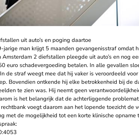
efstallen uit auto’s en poging daartoe
-jarige man krijgt 5 maanden gevangenisstraf omdat hi
 in Amsterdam 2 diefstallen pleegde uit auto’s en nog e
0 euro schadevergoeding betalen. In alle gevallen sloeg
In de straf weegt mee dat hij vaker is veroordeeld voo
iep. Bovendien ontkende hij elke betrokkenheid bij de da
eelden te zien was. Hij neemt geen verantwoordelijkhei
rom is het belangrijk dat de achterliggende problematie
 rechtbank voegt daarom aan het lopende toezicht de 
g met de mogelijkheid tot een korte klinische opname t
spraak:
- U verlaat Rechtspraak.nl
0:4053