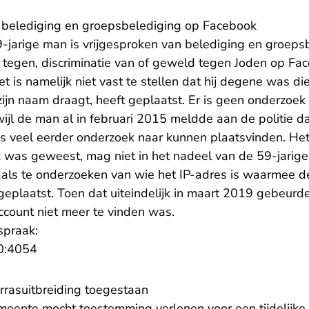
an belediging en groepsbelediging op Facebook
-jarige man is vrijgesproken van belediging en groeps
t tegen, discriminatie van of geweld tegen Joden op Fa
 is namelijk niet vast te stellen dat hij degene was di
jn naam draagt, heeft geplaatst. Er is geen onderzoek 
jl de man al in februari 2015 meldde aan de politie da
s veel eerder onderzoek naar kunnen plaatsvinden. Het 
 was geweest, mag niet in het nadeel van de 59-jarige 
ls te onderzoeken van wie het IP-adres is waarmee de
eplaatst. Toen dat uiteindelijk in maart 2019 gebeurde
ccount niet meer te vinden was.
spraak:
- U verlaat Rechtspraak.nl
0:4054
terrasuitbreiding toegestaan
eente mocht toestemming verlenen voor een tijdelijke 