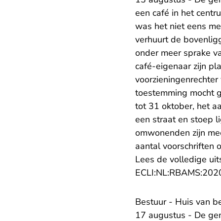
een café in het cent
was het niet eens met
verhuurt de bovenligg
onder meer sprake va
café-eigenaar zijn p
voorzieningenrechte
toestemming mocht ge
tot 31 oktober, het a
een straat en stoep
omwonenden zijn mee
aantal voorschriften 
Lees de volledige uit
ECLI:NL:RBAMS:202
Bestuur - Huis van 
17 augustus - De gem