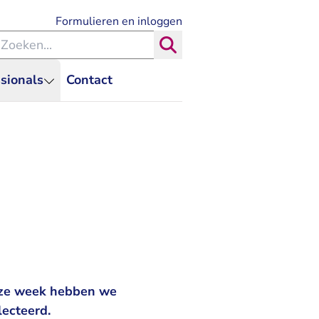
- U verlaat Rechtspraak.nl
Formulieren en inloggen
eken binnen de Rechtspraak
Zoeken
sionals
Contact
eze week hebben we
lecteerd.