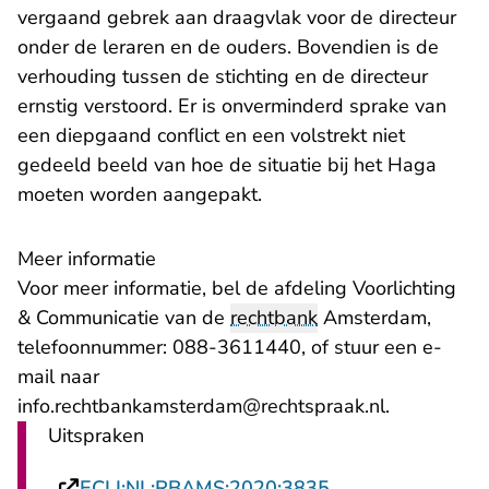
vergaand gebrek aan draagvlak voor de directeur
onder de leraren en de ouders. Bovendien is de
verhouding tussen de stichting en de directeur
ernstig verstoord. Er is onverminderd sprake van
een diepgaand conflict en een volstrekt niet
gedeeld beeld van hoe de situatie bij het Haga
moeten worden aangepakt.
Meer informatie
Voor meer informatie, bel de afdeling Voorlichting
& Communicatie van de
rechtbank
Amsterdam,
telefoonnummer: 088-3611440, of stuur een e-
mail naar
- U verlaat
info.rechtbankamsterdam@rechtspraak.nl
.
Uitspraken
- U verlaat Recht
ECLI:NL:RBAMS:2020:3835