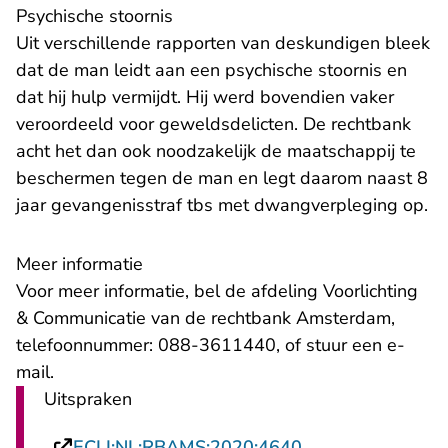
Psychische stoornis
Uit verschillende rapporten van deskundigen bleek
dat de man leidt aan een psychische stoornis en
dat hij hulp vermijdt. Hij werd bovendien vaker
veroordeeld voor geweldsdelicten. De rechtbank
acht het dan ook noodzakelijk de maatschappij te
beschermen tegen de man en legt daarom naast 8
jaar gevangenisstraf tbs met dwangverpleging op.
Meer informatie
Voor meer informatie, bel de afdeling Voorlichting
& Communicatie van de rechtbank Amsterdam,
telefoonnummer: 088-3611440, of stuur een
e-
- U verlaat Rechtspraak.nl
mail
.
Uitspraken
- U verlaat Recht
ECLI:NL:RBAMS:2020:4640