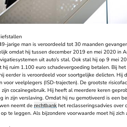
diefstallen
49-jarige man is veroordeeld tot 30 maanden gevangen
ijk omdat hij tussen december 2019 en mei 2020 in 
igatiesystemen uit auto’s stal. Ook stal hij op 9 mei 2
 hij ruim 1.100 euro schadevergoeding betalen. Bij he
j eerder is veroordeeld voor soortgelijke delicten. Hij d
en voor veelplegers (ISD-trajecten). De grootste risicofa
 zijn cocaïnegebruik. Hij heeft al meerdere keren gepr
ug in zijn verslaving. Omdat hij nu gemotiveerd is een 
ouwen neemt de
rechtbank
het reclasseringsadvies over
op te leggen. Als bijzondere voorwaarde moet hij zich