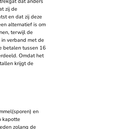
trekgat dat anders
t zij de
tst en dat zij deze
en alternatief is om
en, terwijl de
r in verband met de
te betalen tussen 16
verdeeld. Omdat het
allen krijgt de
immel(sporen) en
n kapotte
ieden zolang de