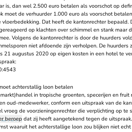
is, dan wel 2.500 euro betalen als voorschot op defin
Ook moet de verhuurder 1.000 euro als voorschot betale
 vloerbedekking. Dat heeft de kantonrechter bepaald. 
gereageerd op klachten over schimmel en stank maar d
n mee. Volgens de kantonrechter is door de huurders vo
melsporen niet afdoende zijn verholpen. De huurders z
 21 augustus 2020 op eigen kosten in een hotel te ver
spraak:
- U verlaat Rechtspraak.nl
0:4543
moet achterstallig loon betalen
arkt)handel in tropische groenten, specerijen en fruit 
een oud-medewerker, conform een uitspraak van de kanto
vroeg de voorzieningenrechter die verplichting op te s
er beroep
dat zij heeft aangetekend tegen de uitspraak. 
st waaruit het achterstallige loon zou blijken niet echt 