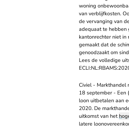
woning onbewoonbaar 
van verblijfkosten. 
de vervanging van de
adequaat te hebben 
kantonrechter niet i
gemaakt dat de schim
genoodzaakt om sinds
Lees de volledige uit
ECLI:NL:RBAMS:202
Civiel - Markthandel 
18 september - Een (m
loon uitbetalen aan 
2020. De markthandel 
uitkomst van het
hog
latere loonovereenkom