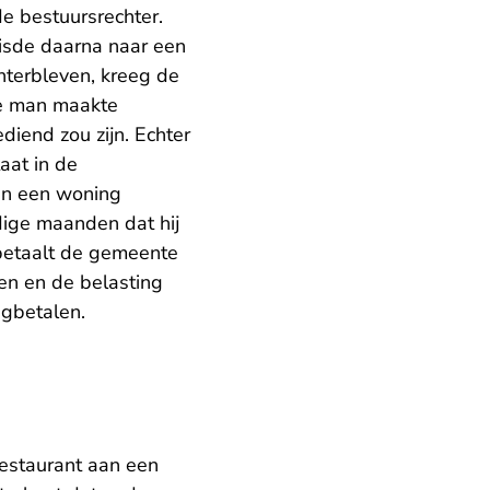
de bestuursrechter.
sde daarna naar een
terbleven, kreeg de
De man maakte
iend zou zijn. Echter
aat in de
an een woning
edige maanden dat hij
 betaalt de gemeente
en en de belasting
gbetalen.
restaurant aan een