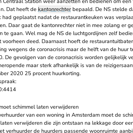
Centraal Station weer aanzetten en bedienen om een 
an. Dat heeft de
kantonrechter
bepaald. De NS stelde da
ijk had geplaatst nadat de restaurantkeuken was verplaa
en. Daar gaat de kantonrechter niet in mee zolang er ge
n te gaan. Wel mag de NS de luchtgordijnen zelf bedien
at voorheen deed. Daarnaast hoeft de restaurantuitbate
ting wegens de coronacrisis maar de helft van de huur 
. De gevolgen van de coronacrisis worden gelijkelijk 
 heropende maar sterk afhankelijk is van de reizigersaant
ber 2020 25 procent huurkorting.
spraak:
- U verlaat Rechtspraak.nl
0:4414
moet schimmel laten verwijderen
verhuurder van een woning in Amsterdam moet de sch
l laten verwijderen die zijn ontstaan na lekkage door ee
oet verhuurder de huurders passende woonruimte aanb