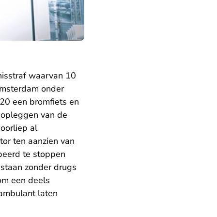
isstraf waarvan 10
Amsterdam onder
020 een bromfiets en
t opleggen van de
oorliep al
ctor ten aanzien van
obeerd te stoppen
bestaan zonder drugs
 om een deels
 ambulant laten