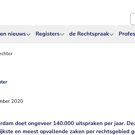
Zo
 en nieuws
Registers
de Rechtspraak
Profes
echter
hter
mber 2020
rdam doet ongeveer 140.000 uitspraken per jaar. D
ijkste en meest opvallende zaken per rechtsgebied g