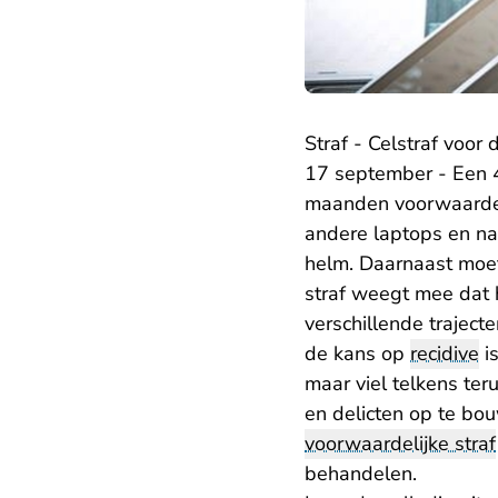
Straf - Celstraf voor 
17 september - Een 
maanden voorwaardel
andere laptops en nav
helm. Daarnaast moet
straf weegt mee dat hi
verschillende traject
de kans op
recidive
is
maar viel telkens ter
en delicten op te b
voorwaardelijke straf
behandelen.