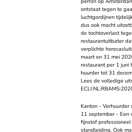
perron op Amsterdam 
ontstaat tegen te ga
luchtgordijnen tijdel
dus ook mocht uitzett
de tochtoverlast tege
restaurantuitbater d
verplichte horecaslui
maart en 31 mei 2020
restaurant per 1 juni
huurder tot 31 decem
Lees de volledige uit
ECLI:NL:RBAMS:202
Kanton - Verhuurder 
11 september - Een 
fijnstof professionee
standleiding. Ook m