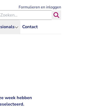
- U verlaat Rechtspraak.nl
Formulieren en inloggen
eken binnen de Rechtspraak
Zoeken
sionals
Contact
eze week hebben
eselecteerd.