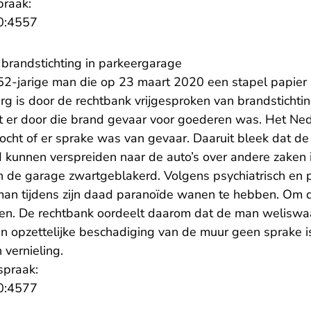
praak:
- U verlaat Rechtspraak.nl
0:4557
n brandstichting in parkeergarage
2-jarige man die op 23 maart 2020 een stapel papier i
rg is door de rechtbank vrijgesproken van brandstichtin
dat er door die brand gevaar voor goederen was. Het Ne
zocht of er sprake was van gevaar. Daaruit bleek dat de
d kunnen verspreiden naar de auto’s over andere zaken 
de garage zwartgeblakerd. Volgens psychiatrisch en 
an tijdens zijn daad paranoïde wanen te hebben. Om d
nen. De rechtbank oordeelt daarom dat de man weliswa
n opzettelijke beschadiging van de muur geen sprake i
 vernieling.
spraak:
- U verlaat Rechtspraak.nl
0:4577