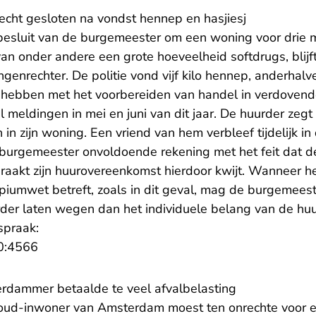
echt gesloten na vondst hennep en hasjiesj
esluit van de burgemeester om een woning voor drie 
n onder andere een grote hoeveelheid softdrugs, blijft
genrechter. De politie vond vijf kilo hennep, anderhalve
 hebben met het voorbereiden van handel in verdovend
 meldingen in mei en juni van dit jaar. De huurder zegt
en in zijn woning. Een vriend van hem verbleef tijdelijk 
burgemeester onvoldoende rekening met het feit dat de
 raakt zijn huurovereenkomst hierdoor kwijt. Wanneer h
iumwet betreft, zoals in dit geval, mag de burgemeest
er laten wegen dan het individuele belang van de huu
spraak:
- U verlaat Rechtspraak.nl
0:4566
rdammer betaalde te veel afvalbelasting
oud-inwoner van Amsterdam moest ten onrechte voor ee