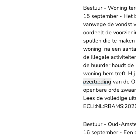
Bestuur - Woning ter
15 september - Het b
vanwege de vondst va
oordeelt de voorzienin
spullen die te maken
woning, na een aantal
de illegale activiteit
de huurder houdt de 
woning hem treft. Hij
overtreding
van de Op
openbare orde zwaard
Lees de volledige uit
ECLI:NL:RBAMS:202
Bestuur - Oud-Amste
16 september - Een 