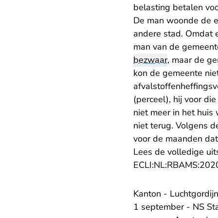
belasting betalen voo
De man woonde de ee
andere stad. Omdat 
man van de gemeente 
bezwaar
, maar de ge
kon de gemeente niet
afvalstoffenheffings
(perceel), hij voor d
niet meer in het hui
niet terug. Volgens 
voor de maanden dat
Lees de volledige ui
ECLI:NL:RBAMS:202
Kanton - Luchtgordij
1 september - NS Stat