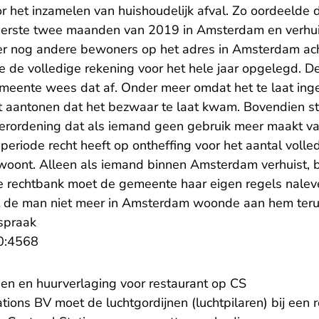
r het inzamelen van huishoudelijk afval. Zo oordeelde 
rste twee maanden van 2019 in Amsterdam en verhui
er nog andere bewoners op het adres in Amsterdam ach
de volledige rekening voor het hele jaar opgelegd. 
meente wees dat af. Onder meer omdat het te laat inged
 aantonen dat het bezwaar te laat kwam. Bovendien st
verordening dat als iemand geen gebruik meer maakt v
ie periode recht heeft op ontheffing voor het aantal voll
s woont. Alleen als iemand binnen Amsterdam verhuist,
de rechtbank moet de gemeente haar eigen regels nalev
 de man niet meer in Amsterdam woonde aan hem teru
tspraak
- U verlaat Rechtspraak.nl
0:4568
nen en huurverlaging voor restaurant op CS
ions BV moet de luchtgordijnen (luchtpilaren) bij een 