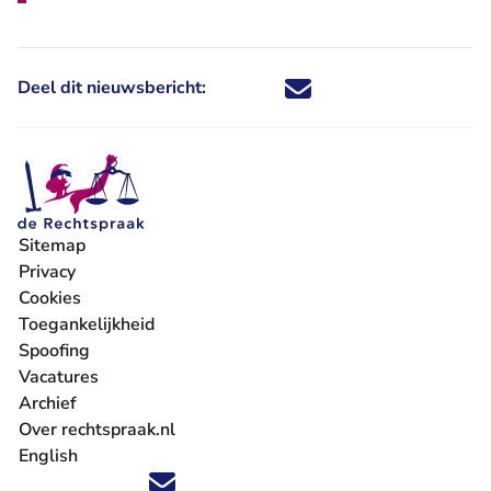
Deel dit nieuwsbericht:
Deel dit nieuwsbericht via X - U 
Deel dit nieuwsbericht via Fa
Deel dit nieuwsbericht via
Deel dit nieuwsbericht
Sitemap
Privacy
Cookies
Toegankelijkheid
Spoofing
Vacatures
- U verlaat Rechtspraak.nl
Archief
Over rechtspraak.nl
English
Volg ons op X (Twitter) - U verlaat Rechtspraak.nl
Volg ons op Facebook - U verlaat Rechtspraak.nl
Volg ons op Instagram - U verlaat Rechtspraak.nl
Volg ons op Youtube - U verlaat Rechtspraak.nl
Volg ons op LinkedIn - U verlaat Rechtspraak.n
'Blijf op de hoogte' nieuwsbrief - U verlaat