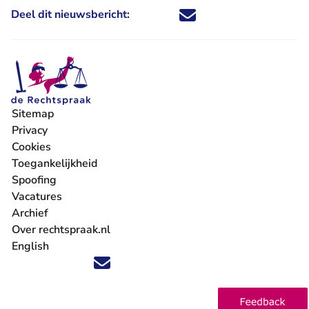
Deel dit nieuwsbericht:
Deel dit nieuwsbericht via X - U 
Deel dit nieuwsbericht via Fa
Deel dit nieuwsbericht via
Deel dit nieuwsbericht
Sitemap
Privacy
Cookies
Toegankelijkheid
Spoofing
Vacatures
- U verlaat Rechtspraak.nl
Archief
Over rechtspraak.nl
English
Volg ons op X (Twitter) - U verlaat Rechtspraak.nl
Volg ons op Facebook - U verlaat Rechtspraak.nl
Volg ons op Instagram - U verlaat Rechtspraak.nl
Volg ons op Youtube - U verlaat Rechtspraak.nl
Volg ons op LinkedIn - U verlaat Rechtspraak.n
'Blijf op de hoogte' nieuwsbrief - U verlaat