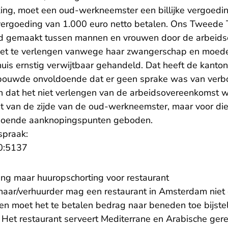
king, moet een oud-werkneemster een billijke vergoedi
ergoeding van 1.000 euro netto betalen. Ons Tweede T
d gemaakt tussen mannen en vrouwen door de arbeid
et te verlengen vanwege haar zwangerschap en moed
is ernstig verwijtbaar gehandeld. Dat heeft de kantonr
ouwde onvoldoende dat er geen sprake was van verbo
 dat het niet verlengen van de arbeidsovereenkomst w
eit van de zijde van de oud-werkneemster, maar voor di
doende aanknopingspunten geboden.
spraak:
- U verlaat Rechtspraak.nl
0:5137
ming maar huuropschorting voor restaurant
naar/verhuurder mag een restaurant in Amsterdam niet
en moet het te betalen bedrag naar beneden toe bijstel
. Het restaurant serveert Mediterrane en Arabische ger