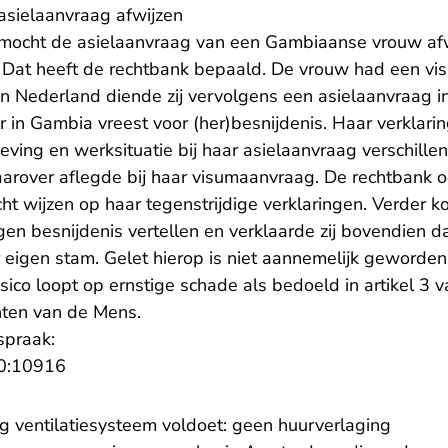
asielaanvraag afwijzen
 mocht de asielaanvraag van een Gambiaanse vrouw a
l. Dat heeft de rechtbank bepaald. De vrouw had een v
In Nederland diende zij vervolgens een asielaanvraag i
er in Gambia vreest voor (her)besnijdenis. Haar verklari
ving en werksituatie bij haar asielaanvraag verschille
daarover aflegde bij haar visumaanvraag. De rechtbank 
t wijzen op haar tegenstrijdige verklaringen. Verder k
en besnijdenis vertellen en verklaarde zij bovendien da
 eigen stam. Gelet hierop is niet aannemelijk geworden
isico loopt op ernstige schade als bedoeld in artikel 3 
hten van de Mens.
spraak:
- U verlaat Rechtspraak.nl
0:10916
ig ventilatiesysteem voldoet: geen huurverlaging