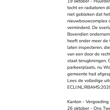
19 oktober - Huurde
tocht en radiatoren 
niet gebleken dat het
nieuwbouwcomplex on
verminderd. De overla
Bovendien ondernam v
heeft onder meer de 
laten inspecteren, d
van een door de rech
staat terugbrengen. 
parkeerplaats, nu Wo
gemeente had afgesp
Lees de volledige uit
ECLI:NL:RBAMS:202
​Kanton - Vergoedin
26 oktober - Ons Twe