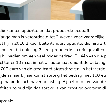
 die klanten oplichtte en dat probeerde bestraft
jarige man is veroordeeld tot 2 weken voorwaardelijke
 hij in 2016 2 keer buitenlanders oplichtte die hij als 
hol en dat ook nog 2 keer probeerde. In drie gevallen 
 hij nadien om een veel hoger bedrag. Bij één van die p
lachtoffer 10 maal in het pinautomaat omdat de betalin
 3700 euro van de creditcard afgeschreven. In het vierde g
rijden maar bij aankomst sprong het bedrag met 100 e
naamde luchthavenbelasting. Bij het bepalen van de s
ten zo oud zijn dat sprake is van ernstige overschrijdi
spraak: