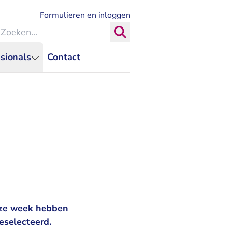
- U verlaat Rechtspraak.nl
Formulieren en inloggen
eken binnen de Rechtspraak
Zoeken
sionals
Contact
eze week hebben
eselecteerd.