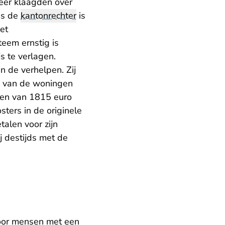
eer klaagden over
ns de
kantonrechter
is
et
eem ernstig is
s te verlagen.
 de verhelpen. Zij
ie van de woningen
ten van 1815 euro
ters in de originele
alen voor zijn
 destijds met de
voor mensen met een