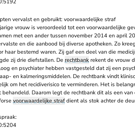
- U verlaat Rechtspraak.nl
0:5192
pten vervalst en gebruikt: voorwaardelijke straf
jarige vrouw is veroordeeld tot een voorwaardelijke ge
amen met een ander tussen november 2014 en april 2
valste en die aanbood bij diverse apotheken. Zo kreeg 
oor haar bestemd waren. Zij gaf een deel van die medici
de zij drie diefstallen. De
rechtbank
rekent de vrouw d
oog en psychiater hebben vastgesteld dat zij een psych
slaap- en kalmeringsmiddelen. De rechtbank vindt klini
ijk om het recidiverisico te verminderen. Het is belang
t behandeld. Daarom legt de rechtbank dit als een van 
forse
voorwaardelijke straf
dient als stok achter de de
spraak:
- U verlaat Rechtspraak.nl
0:5204