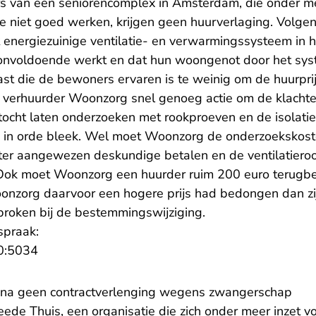
rs van een seniorencomplex in Amsterdam, die onder m
die niet goed werken, krijgen geen huurverlaging. Volge
 energiezuinige ventilatie- en verwarmingssysteem in h
voldoende werkt en dat hun woongenot door het syst
st die de bewoners ervaren is te weinig om de huurprij
erhuurder Woonzorg snel genoeg actie om de klachten
tocht laten onderzoeken met rookproeven en de isolat
ie in orde bleek. Wel moet Woonzorg de onderzoekskos
ter aangewezen deskundige betalen en de ventilatieroos
Ook moet Woonzorg een huurder ruim 200 euro terugbet
onzorg daarvoor een hogere prijs had bedongen dan zij
roken bij de bestemmingswijziging.
spraak:
- U verlaat Rechtspraak.nl
0:5034
g na geen contractverlenging wegens zwangerschap
ede Thuis, een organisatie die zich onder meer inzet 