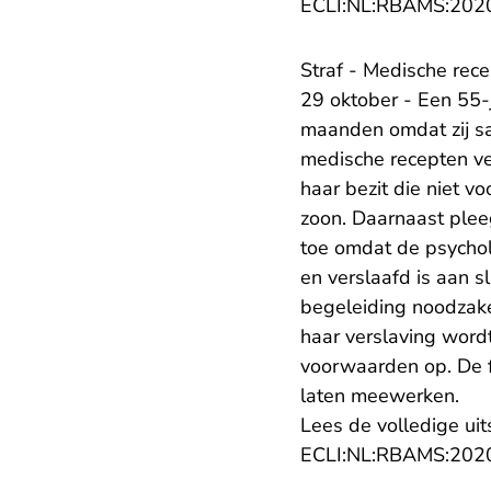
ECLI:NL:RBAMS:202
Straf - Medische rece
29 oktober - Een 55-
maanden omdat zij s
medische recepten ver
haar bezit die niet v
zoon. Daarnaast pleeg
toe omdat de psychol
en verslaafd is aan 
begeleiding noodzakel
haar verslaving word
voorwaarden op. De 
laten meewerken.
Lees de volledige uit
ECLI:NL:RBAMS:202