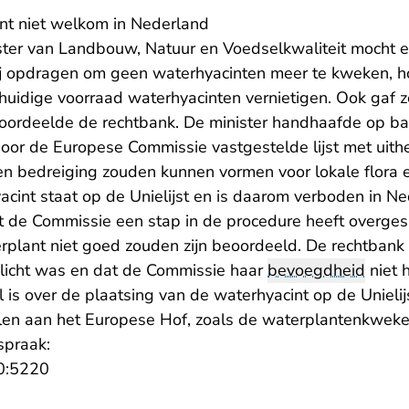
nt niet welkom in Nederland
ster van Landbouw, Natuur en Voedselkwaliteit mocht 
j opdragen om geen waterhyacinten meer te kweken, h
uidige voorraad waterhyacinten vernietigen. Ook gaf ze
oordeelde de rechtbank. De minister handhaafde op b
oor de Europese Commissie vastgestelde lijst met uith
en bedreiging zouden kunnen vormen voor lokale flora 
yacint staat op de Unielijst en is daarom verboden in Ne
 de Commissie een stap in de procedure heeft overges
terplant niet goed zouden zijn beoordeeld. De rechtban
rplicht was en dat de Commissie haar
bevoegdheid
niet 
 is over de plaatsing van de waterhyacint op de Unielij
len aan het Europese Hof, zoals de waterplantenkwek
spraak:
- U verlaat Rechtspraak.nl
0:5220