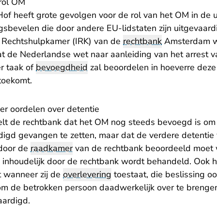
rol OM
of heeft grote gevolgen voor de rol van het OM in de u
bevelen die door andere EU-lidstaten zijn uitgevaardi
e Rechtshulpkamer (IRK) van de
rechtbank
Amsterdam wo
at de Nederlandse wet naar aanleiding van het arrest v
r taak of
bevoegdheid
zal beoordelen in hoeverre deze
toekomt.
er oordelen over detentie
elt de rechtbank dat het OM nog steeds bevoegd is om
digd gevangen te zetten, maar dat de verdere detentie
 door de
raadkamer
van de rechtbank beoordeeld moet w
inhoudelijk door de rechtbank wordt behandeld. Ook h
t wanneer zij de
overlevering
toestaat, die beslissing o
m de betrokken persoon daadwerkelijk over te brengen 
aardigd.