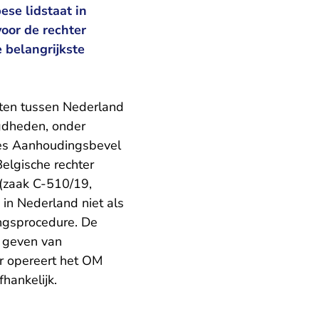
se lidstaat in
oor de rechter
e belangrijkste
hten tussen Nederland
egdheden, onder
ees Aanhoudingsbevel
Belgische rechter
(zaak C-510/19,
raak.nl
 in Nederland niet als
ringsprocedure. De
t geven van
or opereert het OM
hankelijk.