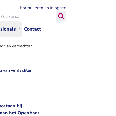
- U verlaat Rechtspraak.nl
Formulieren en inloggen
eken binnen de Rechtspraak
Zoeken
sionals
Contact
ng van verdachten
ng van verdachten
ortaan bij
 aan het Openbaar