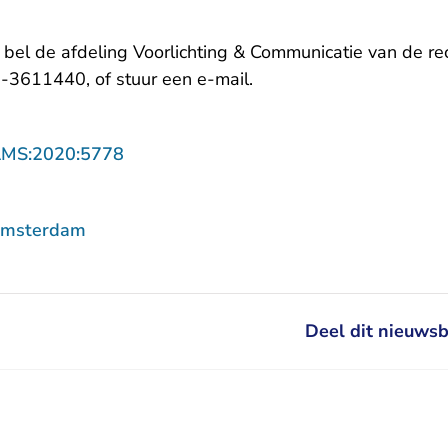
, bel de afdeling Voorlichting & Communicatie van de 
- U verlaat Rechtspraak.
-3611440, of stuur een
e-mail
.
- U verlaat Rechtspraak.nl
AMS:2020:5778
Amsterdam
Deel dit nieuwsb