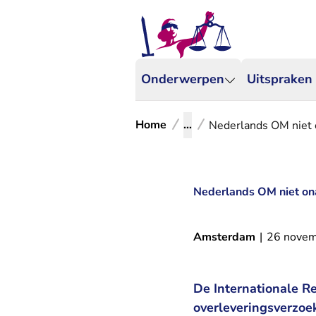
Onderwerpen
Uitspraken
Home
...
Nederlands OM niet o
Nederlands OM niet ona
Amsterdam
|
26 nove
De Internationale R
overleveringsverzoe