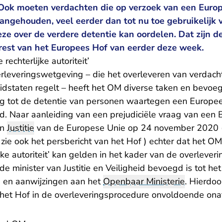
 Ook moeten verdachten die op verzoek van een Europe
ngehouden, veel eerder dan tot nu toe gebruikelijk v
eze over de verdere detentie kan oordelen. Dat zijn d
rest van het Europees Hof van eerder deze week.
echterlijke autoriteit’
rleveringswetgeving – die het overleveren van verdac
idstaten regelt – heeft het OM diverse taken en bevo
ng tot de detentie van personen waartegen een Europ
d. Naar aanleiding van een prejudiciële vraag van een 
an
Justitie
van de Europese Unie op 24 november 2020 
- U verlaat Rechtsp
,
zie ook het persbericht van het Hof
) echter dat het OM
ijke autoriteit’ kan gelden in het kader van de overleve
 de minister van Justitie en Veiligheid bevoegd is tot he
es en aanwijzingen aan het
Openbaar Ministerie
. Hierdo
 het Hof in de overleveringsprocedure onvoldoende onaf