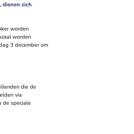
, dienen zich
unker worden
ozaal worden
derdag 3 december om
ellenden die de
elden via
p de speciale