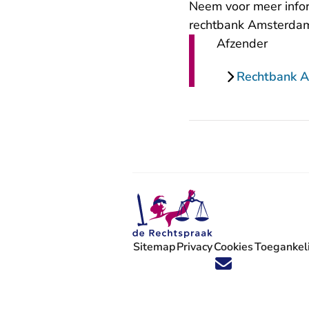
Neem voor meer infor
rechtbank Amsterda
Afzender
Rechtbank 
Sitemap
Privacy
Cookies
Toegankeli
Volg ons op X (Twitter) - U verlaat
Volg ons op Facebook - U verlaa
Volg ons op Instagram - U ve
Volg ons op Youtube - U 
Volg ons op LinkedIn -
'Blijf op de hoogte