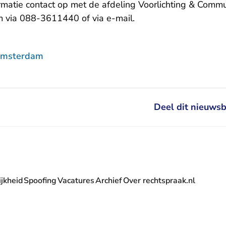
matie contact op met de afdeling Voorlichting & Commu
- U verlaat Rechtspraa
m via 088-3611440 of via
e-mail
.
Amsterdam
Deel dit nieuwsb
jkheid
Spoofing
Vacatures
Archief
Over rechtspraak.nl
- U verlaat Rechtspraak.nl
 Rechtspraak.nl
t Rechtspraak.nl
rlaat Rechtspraak.nl
verlaat Rechtspraak.nl
 U verlaat Rechtspraak.nl
' nieuwsbrief - U verlaat Rechtspraak.nl