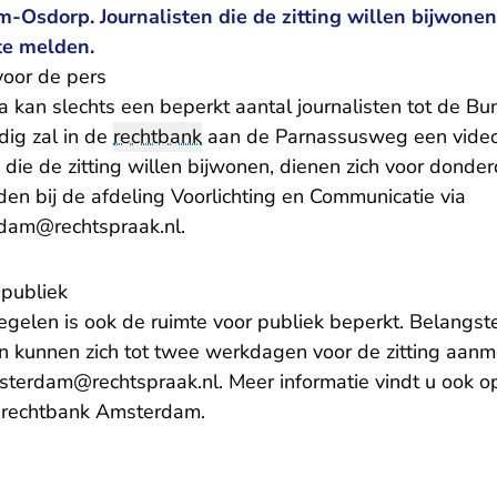
Osdorp. Journalisten die de zitting willen bijwonen
te melden.
voor de pers
a kan slechts een beperkt aantal journalisten tot de B
dig zal in de
rechtbank
aan de Parnassusweg een vide
en die de zitting willen bijwonen, dienen zich voor don
en bij de afdeling Voorlichting en Communicatie via
- U verlaat Rechtspraak.nl
rdam@rechtspraak.nl
.
 publiek
gelen is ook de ruimte voor publiek beperkt. Belangst
en kunnen zich tot twee werkdagen voor de zitting aanm
- U verlaat Rechtspraak.nl
msterdam@rechtspraak.nl
. Meer informatie vindt u ook o
 rechtbank Amsterdam.