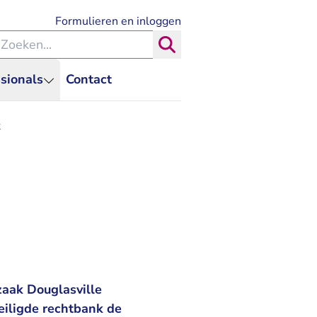
- U verlaat Rechtspraak.nl
Formulieren en inloggen
eken binnen de Rechtspraak
Zoeken
sionals
Contact
k
zaak Douglasville
eiligde rechtbank de