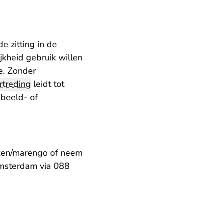
e zitting in de
kheid gebruik willen
e. Zonder
rtreding
leidt tot
 beeld- of
aken/marengo
of neem
Amsterdam via 088
ak.nl