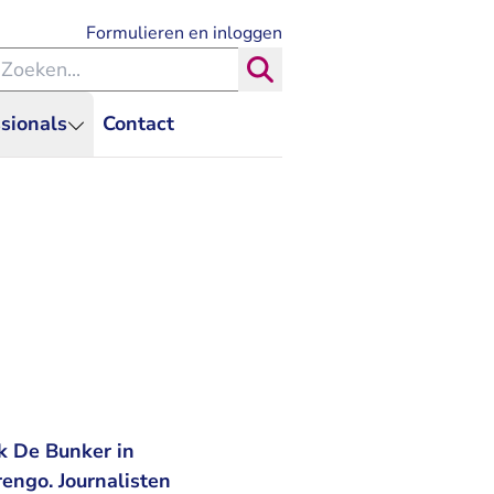
- U verlaat Rechtspraak.nl
Formulieren en inloggen
eken binnen de Rechtspraak
Zoeken
sionals
Contact
nk De Bunker in
engo. Journalisten