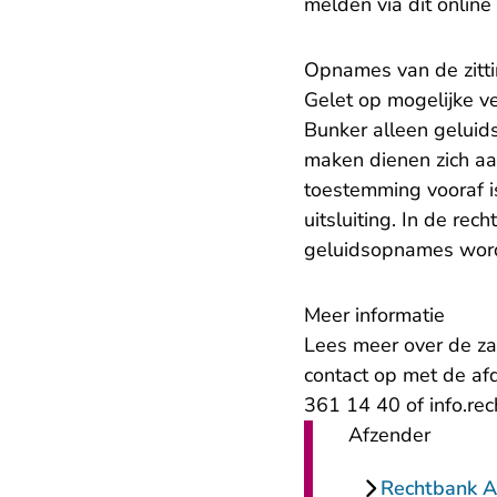
melden via dit online 
Opnames van de zitt
Gelet op mogelijke ve
Bunker alleen geluid
maken dienen zich aa
toestemming vooraf 
uitsluiting. In de r
geluidsopnames wor
Meer informatie
Lees meer over de z
contact op met de af
361 14 40 of
info.r
Afzender
Rechtbank 