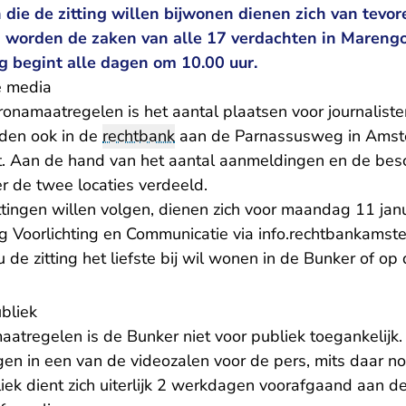
die de zitting willen bijwonen dienen zich van tevo
 worden de zaken van alle 17 verdachten in Marengo 
g begint alle dagen om 10.00 uur.
e media
onamaatregelen is het aantal plaatsen voor journaliste
den ook in de
rechtbank
aan de Parnassusweg in Amst
ht. Aan de hand van het aantal aanmeldingen en de besc
 de twee locaties verdeeld.
ittingen willen volgen, dienen zich voor maandag 11 jan
ng Voorlichting en Communicatie via
info.rechtbankamst
ak.nl
 u de zitting het liefste bij wil wonen in de Bunker of 
bliek
tregelen is de Bunker niet voor publiek toegankelijk
gen in een van de videozalen voor de pers, mits daar n
liek dient zich uiterlijk 2 werkdagen voorafgaand aan de