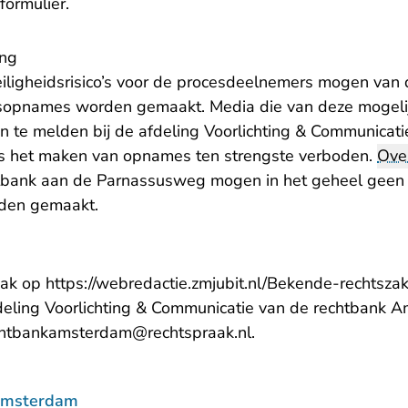
formulier.
ing
iligheidsrisico’s voor de procesdeelnemers mogen van d
sopnames worden gemaakt. Media die van deze mogelij
n te melden bij de afdeling Voorlichting & Communicati
is het maken van opnames ten strengste verboden.
Ove
echtbank aan de Parnassusweg mogen in het geheel geen
den gemaakt.
aak op
https://webredactie.zmjubit.nl/Bekende-rechtsz
deling Voorlichting & Communicatie van de rechtbank 
- U verlaat Rechtspra
echtbankamsterdam@rechtspraak.nl
.
Amsterdam