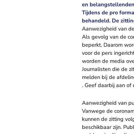
en belangstellenden 
Tijdens de pro forma
behandeld. De zittin
Aanwezigheid van d
Als gevolg van de cor
beperkt. Daarom wor
voor de pers ingeric
worden de media over
Journalisten die de z
melden bij de afdeli
- U verlaat Rechtspra
. Geef daarbij aan of
Aanwezigheid van pu
Vanwege de coronamaa
kunnen de zitting vol
beschikbaar zijn. Pub