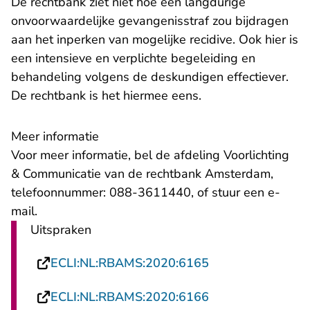
De rechtbank ziet niet hoe een langdurige
onvoorwaardelijke gevangenisstraf zou bijdragen
aan het inperken van mogelijke recidive. Ook hier is
een intensieve en verplichte begeleiding en
behandeling volgens de deskundigen effectiever.
De rechtbank is het hiermee eens.
Meer informatie
Voor meer informatie, bel de afdeling Voorlichting
& Communicatie van de rechtbank Amsterdam,
telefoonnummer: 088-3611440, of stuur een
e-
- U verlaat Rechtspraak.nl
mail
.
Uitspraken
- U verlaat Recht
ECLI:NL:RBAMS:2020:6165
- U verlaat Recht
ECLI:NL:RBAMS:2020:6166