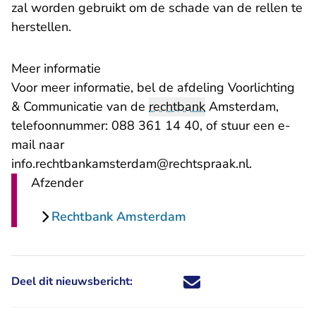
zal worden gebruikt om de schade van de rellen te
herstellen.
Meer informatie
Voor meer informatie, bel de afdeling Voorlichting
& Communicatie van de
rechtbank
Amsterdam,
telefoonnummer: 088 361 14 40, of stuur een e-
mail naar
- U verlaat
info.rechtbankamsterdam@rechtspraak.nl
.
Afzender
Rechtbank Amsterdam
Deel dit nieuwsbericht:
Deel dit nieuwsbericht via X - U 
Deel dit nieuwsbericht via Fa
Deel dit nieuwsbericht via
Deel dit nieuwsbericht