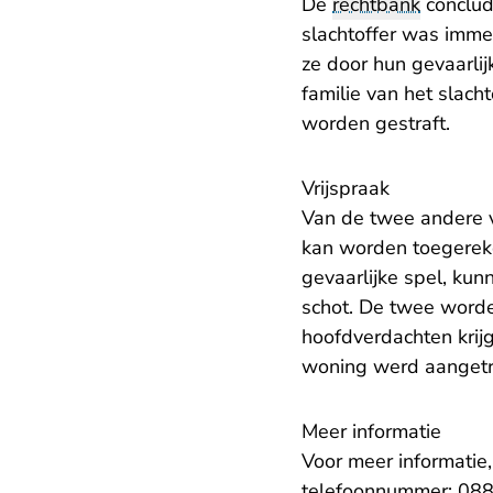
De
rechtbank
conclud
slachtoffer was imme
ze door hun gevaarlij
familie van het slach
worden gestraft.
Vrijspraak
Van de twee andere v
kan worden toegerek
gevaarlijke spel, kun
schot. De twee word
hoofdverdachten krijg
woning werd aangetr
Meer informatie
Voor meer informatie
telefoonnummer: 088