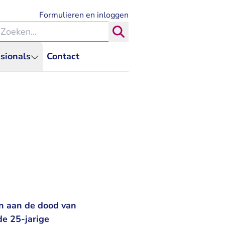
- U verlaat Rechtspraak.nl
Formulieren en inloggen
eken binnen de Rechtspraak
Zoeken
sionals
Contact
n aan de dood van
de 25-jarige