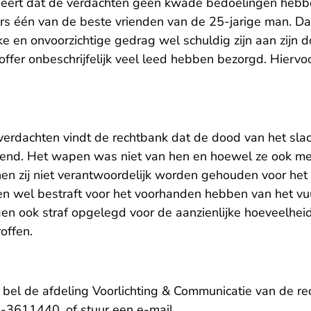
eert dat de verdachten geen kwade bedoelingen hebb
rs één van de beste vrienden van de 25-jarige man. Da
ke en onvoorzichtige gedrag wel schuldig zijn aan zijn 
toffer onbeschrijfelijk veel leed hebben bezorgd. Hierv
erdachten vindt de rechtbank dat de dood van het slac
end. Het wapen was niet van hen en hoewel ze ook m
nen zij niet verantwoordelijk worden gehouden voor het 
en wel bestraft voor het voorhanden hebben van het 
en ook straf opgelegd voor de aanzienlijke hoeveelheid
offen.
, bel de afdeling Voorlichting & Communicatie van de 
- U verlaat Rechtspraak.
-3611440, of stuur een
e-mail
.