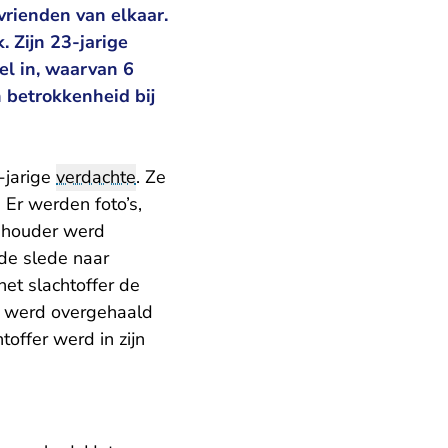
rienden van elkaar.
. Zijn 23-jarige
l in, waarvan 6
betrokkenheid bij
-jarige
verdachte
. Ze
Er werden foto’s,
nhouder werd
de slede naar
het slachtoffer de
w werd overgehaald
toffer werd in zijn