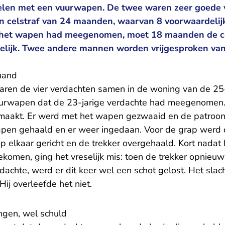
elen met een vuurwapen. De twee waren zeer goede v
en celstraf van 24 maanden, waarvan 8 voorwaardelijk
 het wapen had meegenomen, moet 18 maanden de ce
ijk. Twee andere mannen worden vrijgesproken van 
 hand
ren de vier verdachten samen in de woning van de 25
urwapen dat de 23-jarige verdachte had meegenomen. 
emaakt. Er werd met het wapen gezwaaid en de patroo
apen gehaald en er weer ingedaan. Voor de grap werd 
p elkaar gericht en de trekker overgehaald. Kort nadat 
omen, ging het vreselijk mis: toen de trekker opnieu
dachte, werd er dit keer wel een schot gelost. Het slach
Hij overleefde het niet.
gen, wel schuld