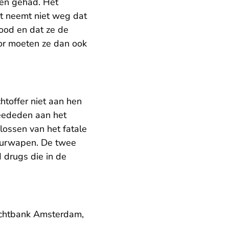
en gehad. Het
t neemt niet weg dat
dood en dat ze de
oor moeten ze dan ook
htoffer niet aan hen
eededen aan het
lossen van het fatale
vuurwapen. De twee
 drugs die in de
rechtbank Amsterdam,
nl