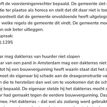
eeft de voorzieningenrechter bepaald. De gemeente ziet
ie ter plaatse als horeca en stelt dat dit daar niet is t
 oordeelt dat de gemeente onvoldoende heeft uitgeleg
 welke regels de gemeente dit vindt. De gemeente moet
 ook beter uitleggen.
spraak:
- U verlaat Rechtspraak.nl
1:1295
r mag dakterras van huurder niet slopen
aar van een pand in Amsterdam mag een dakterras niet
ot hij een bouwvergunning heeft waarin staat dat het 
moet de eigenaar bij schade aan de draagconstructie va
om die te herstellen dan wel om te voorkomen dat de sc
er
bepaald. De eigenaar stelde hij het dakterras mocht
r had gemaakt tegen de eerdere bouwvergunning. Daa
 mee. Het dakterras – dat wel als zodanig werd gebruikt