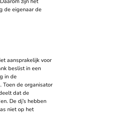
Daarom zijn het
g de eigenaar de
t aansprakelijk voor
nk beslist in een
g in de
. Toen de organisator
deelt dat de
den. De dj’s hebben
as niet op het