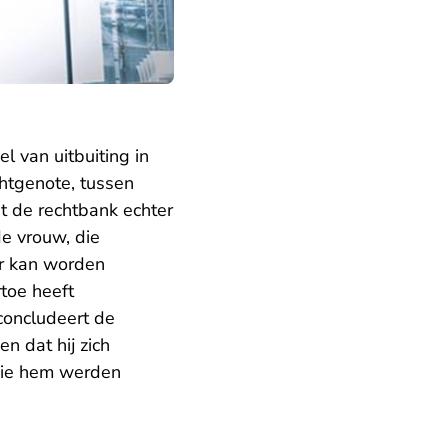
 van uitbuiting in
chtgenote, tussen
t de rechtbank echter
de vrouw, die
r kan worden
rtoe heeft
concludeert de
n dat hij zich
die hem werden