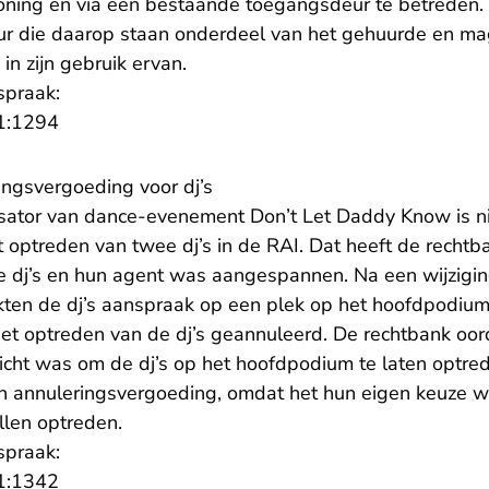
ing en via een bestaande toegangsdeur te betreden. 
ur die daarop staan onderdeel van het gehuurde en ma
in zijn gebruik ervan.
spraak:
- U verlaat Rechtspraak.nl
1:1294
ingsvergoeding voor dj’s
sator van dance-evenement Don’t Let Daddy Know is nie
 optreden van twee dj’s in de RAI. Dat heeft de rechtba
e dj’s en hun agent was aangespannen. Na een wijzigin
en de dj’s aanspraak op een plek op het hoofdpodium
et optreden van de dj’s geannuleerd. De rechtbank oor
licht was om de dj’s op het hoofdpodium te laten optre
n annuleringsvergoeding, omdat het hun eigen keuze w
len optreden.
spraak:
- U verlaat Rechtspraak.nl
1:1342