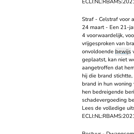
ECLI:NL:RBAMS:202
Straf - Celstraf voor
24 maart - Een 21-ja
4 voorwaardelijk, voo
vrijgesproken van br
onvoldoende
bewijs
v
geplaatst, kan niet w
aangetroffen dat hem
hij die brand stichtt
brand in hun woning 
hen bedreigende beri
schadevergoeding bet
Lees de volledige uit
ECLI:NL:RBAMS:202
Bestuur - Dwangsom v