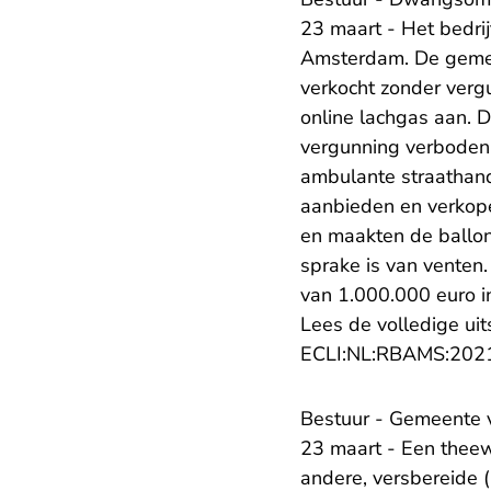
23 maart - Het bedri
Amsterdam. De geme
verkocht zonder vergu
online lachgas aan. D
vergunning verboden.
ambulante straathand
aanbieden en verkope
en maakten de ballon
sprake is van venten
van 1.000.000 euro i
Lees de volledige uit
ECLI:NL:RBAMS:202
Bestuur - Gemeente ve
23 maart - Een thee
andere, versbereide 