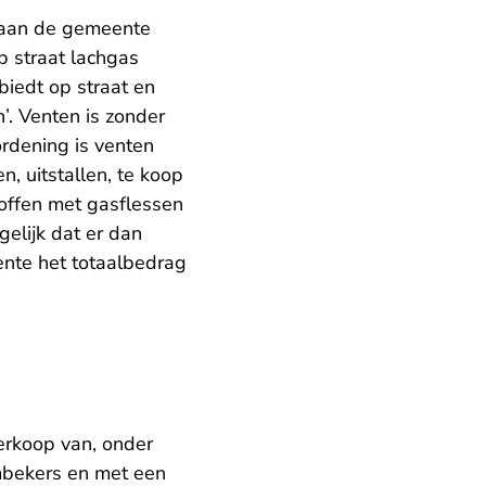
n aan de gemeente
p straat lachgas
biedt op straat en
n’. Venten is zonder
ordening is venten
, uitstallen, te koop
roffen met gasflessen
elijk dat er dan
ente het totaalbedrag
erkoop van, onder
mbekers en met een