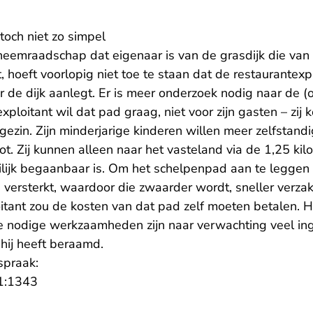
toch niet zo simpel
eemraadschap dat eigenaar is van de grasdijk die van
, hoeft voorlopig niet toe te staan dat de restaurantexp
 de dijk aanlegt. Er is meer onderzoek nodig naar de 
xploitant wil dat pad graag, niet voor zijn gasten – zi
 gezin. Zijn minderjarige kinderen willen meer zelfstan
ot. Zij kunnen alleen naar het vasteland via de 1,25 kilo
ilijk begaanbaar is. Om het schelpenpad aan te leggen 
n versterkt, waardoor die zwaarder wordt, sneller verz
itant zou de kosten van dat pad zelf moeten betalen. Hi
nodige werkzaamheden zijn naar verwachting veel ing
hij heeft beraamd.
spraak:
- U verlaat Rechtspraak.nl
1:1343