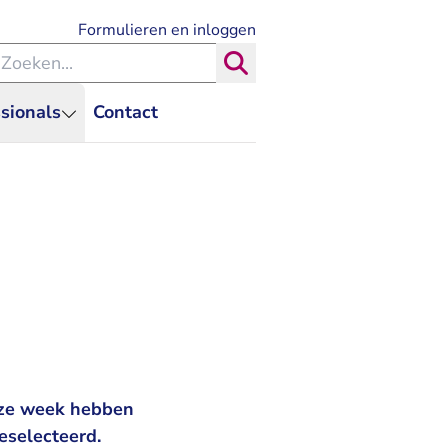
- U verlaat Rechtspraak.nl
Formulieren en inloggen
eken binnen de Rechtspraak
Zoeken
sionals
Contact
eze week hebben
eselecteerd.