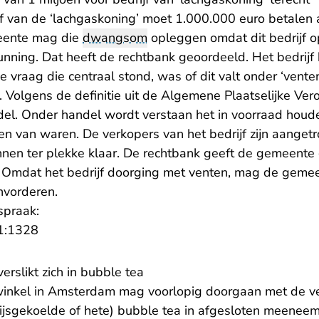
jf van de ‘lachgaskoning’ moet 1.000.000 euro betale
ente mag die
dwangsom
opleggen omdat dit bedrijf o
nning. Dat heeft de rechtbank geoordeeld. Het bedrijf 
e vraag die centraal stond, was of dit valt onder ‘vente
 Volgens de definitie uit de Algemene Plaatselijke Ver
el. Onder handel wordt verstaan het in voorraad houden
n van waren. De verkopers van het bedrijf zijn aanget
nen ter plekke klaar. De rechtbank geeft de gemeente g
. Omdat het bedrijf doorging met venten, mag de geme
nvorderen.
spraak:
- U verlaat Rechtspraak.nl
1:1328
rslikt zich in bubble tea
winkel in Amsterdam mag voorlopig doorgaan met de v
(ijsgekoelde of hete) bubble tea in afgesloten meenee