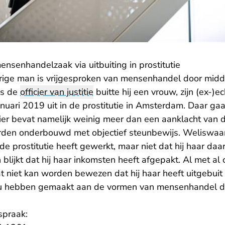
mensenhandelzaak via uitbuiting in prostitutie
rige man is vrijgesproken van mensenhandel door middel
ns de
officier van justitie
buitte hij een vrouw, zijn (ex-)e
uari 2019 uit in de prostitutie in Amsterdam. Daar gaa
sier bevat namelijk weinig meer dan een aanklacht van 
den onderbouwd met objectief steunbewijs. Weliswaa
 de prostitutie heeft gewerkt, maar niet dat hij haar daa
ijkt dat hij haar inkomsten heeft afgepakt. Al met al 
 niet kan worden bewezen dat hij haar heeft uitgebuit e
ou hebben gemaakt aan de vormen van mensenhandel 
spraak: