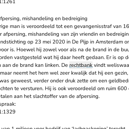
- U verlaat Rechtspraak.nl
1:1261
 afpersing, mishandeling en bedreiging
rige man is veroordeeld tot een gevangenisstraf van 
r afpersing, mishandeling van zijn vriendin en bedreigin
andstichting op 23 mei 2020 in De Pijp in Amsterdam 
oor is. Hoewel hij zowel voor als na de brand in de bu
orden vastgesteld wat hij daar heeft gedaan. Er is op de
 aan de brand kan linken. De
rechtbank
vindt weliswaa
e, maar neemt het hem wel zeer kwalijk dat hij een gezin
was geweest, verder onder druk zette om een geldbedr
chten te versturen. Hij is ook veroordeeld om ruim 600
alen aan het slachtoffer van de afpersing.
spraak:
- U verlaat Rechtspraak.nl
1:1329
an 1 miljoen voor bedrijf van ‘lachgaskoning’ terecht