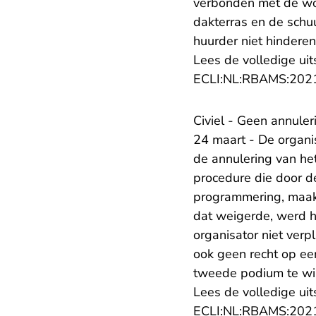
verbonden met de won
dakterras en de schu
huurder niet hinderen 
Lees de volledige uit
ECLI:NL:RBAMS:202
Civiel - Geen annuler
24 maart - De organi
de annulering van het
procedure die door d
programmering, maakt
dat weigerde, werd h
organisator niet verp
ook geen recht op ee
tweede podium te wil
Lees de volledige uit
ECLI:NL:RBAMS:202