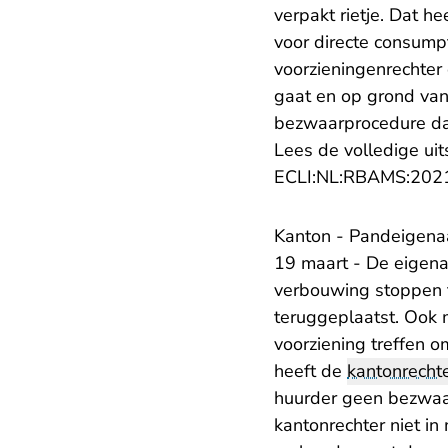
verpakt rietje. Dat h
voor directe consumpt
voorzieningenrechter
gaat en op grond van
bezwaarprocedure dan
Lees de volledige uit
ECLI:NL:RBAMS:202
Kanton - Pandeigenaa
19 maart - De eigen
verbouwing stoppen t
teruggeplaatst. Ook 
voorziening treffen 
heeft de
kantonrecht
huurder geen bezwaa
kantonrechter niet in