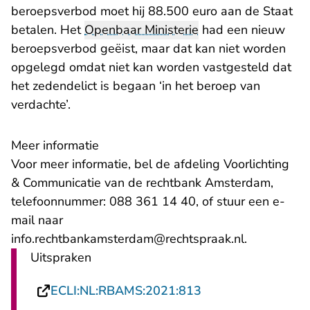
beroepsverbod moet hij 88.500 euro aan de Staat
betalen. Het
Openbaar Ministerie
had een nieuw
beroepsverbod geëist, maar dat kan niet worden
opgelegd omdat niet kan worden vastgesteld dat
het zedendelict is begaan ‘in het beroep van
verdachte’.
Meer informatie
Voor meer informatie, bel de afdeling Voorlichting
& Communicatie van de rechtbank Amsterdam,
telefoonnummer: 088 361 14 40, of stuur een e-
mail naar
- U verlaat
info.rechtbankamsterdam@rechtspraak.nl
.
Uitspraken
- U verlaat Rechts
ECLI:NL:RBAMS:2021:813