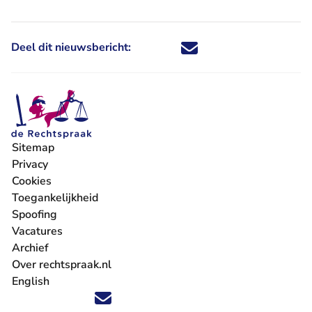
Deel dit nieuwsbericht:
Deel dit nieuwsbericht via X - U 
Deel dit nieuwsbericht via Fa
Deel dit nieuwsbericht via
Deel dit nieuwsbericht
Sitemap
Privacy
Cookies
Toegankelijkheid
Spoofing
Vacatures
- U verlaat Rechtspraak.nl
Archief
Over rechtspraak.nl
English
Volg ons op X (Twitter) - U verlaat Rechtspraak.nl
Volg ons op Facebook - U verlaat Rechtspraak.nl
Volg ons op Instagram - U verlaat Rechtspraak.nl
Volg ons op Youtube - U verlaat Rechtspraak.nl
Volg ons op LinkedIn - U verlaat Rechtspraak.n
'Blijf op de hoogte' nieuwsbrief - U verlaat