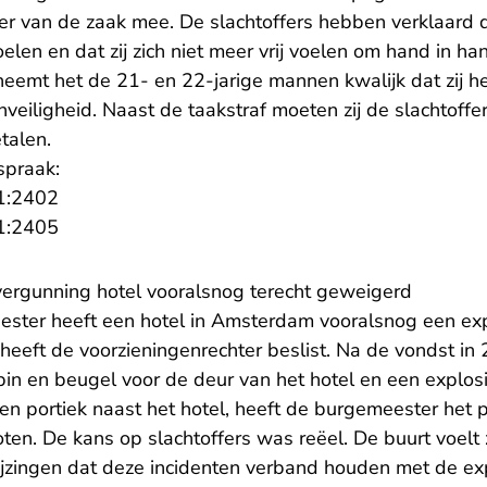
ter van de zaak mee. De slachtoffers hebben verklaard d
elen en dat zij zich niet meer vrij voelen om hand in han
eemt het de 21- en 22-jarige mannen kwalijk dat zij 
veiligheid. Naast de taakstraf moeten zij de slachtoff
talen.
spraak:
- U verlaat Rechtspraak.nl
1:2402
- U verlaat Rechtspraak.nl
1:2405
evergunning hotel vooralsnog terecht geweigerd
ster heeft een hotel in Amsterdam vooralsnog een exp
heeft de voorzieningenrechter beslist. Na de vondst in
in en beugel voor de deur van het hotel en een explosie
en portiek naast het hotel, heeft de burgemeester het 
ten. De kans op slachtoffers was reëel. De buurt voelt
wijzingen dat deze incidenten verband houden met de exp