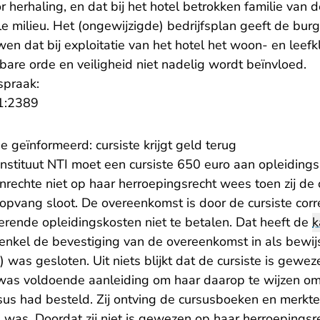
r herhaling, en dat bij het hotel betrokken familie van 
le milieu. Het (ongewijzigde) bedrijfsplan geeft de bu
n dat bij exploitatie van het hotel het woon- en leefk
are orde en veiligheid niet nadelig wordt beïnvloed.
spraak:
- U verlaat Rechtspraak.nl
1:2389
 geïnformeerd: cursiste krijgt geld terug
instituut NTI moet een cursiste 650 euro aan opleiding
nrechte niet op haar herroepingsrecht wees toen zij de
ropvang sloot. De overeenkomst is door de cursiste cor
terende opleidingskosten niet te betalen. Dat heeft de
k
enkel de bevestiging van de overeenkomst in als bewij
 was gesloten. Uit niets blijkt dat de cursiste is gewez
was voldoende aanleiding om haar daarop te wijzen omdat
s had besteld. Zij ontving de cursusboeken en merkte d
was. Doordat zij niet is gewezen op haar herroepingsre