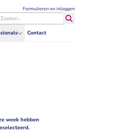
- U verlaat Rechtspraak.nl
Formulieren en inloggen
eken binnen de Rechtspraak
Zoeken
sionals
Contact
eze week hebben
eselecteerd.