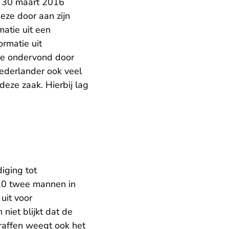
n 30 maart 2016
eze door aan zijn
matie uit een
ormatie uit
ade ondervond door
Nederlander ook veel
eze zaak. Hierbij lag
iging tot
2020 twee mannen in
uit voor
niet blijkt dat de
raffen weegt ook het