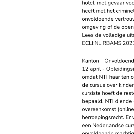
hotel, met gevaar voo
heeft met het crimine
onvoldoende vertrouwe
omgeving of de openb
Lees de volledige uit
ECLI:NL:RBAMS:202
​Kanton - Onvoldoende
12 april - Opleidings
omdat NTI haar ten o
de cursus over kinde
cursiste hoeft de res
bepaald. NTI diende 
overeenkomst (online)
herroepingsrecht. Er 
een Nederlandse cursu
onvoldoende machtig 