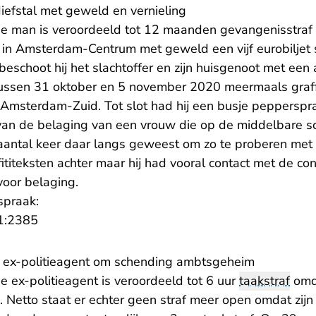
 diefstal met geweld en vernieling
ge man is veroordeeld tot 12 maanden gevangenisstraf
n Amsterdam-Centrum met geweld een vijf eurobiljet st
 beschoot hij het slachtoffer en zijn huisgenoot met een
tussen 31 oktober en 5 november 2020 meermaals graffi
Amsterdam-Zuid. Tot slot had hij een busje pepperspray 
van de belaging van een vrouw die op de middelbare sc
aantal keer daar langs geweest om zo te proberen met h
fititeksten achter maar hij had vooral contact met de con
oor belaging.
spraak:
- U verlaat Rechtspraak.nl
1:2385
oor ex-politieagent om schending ambtsgeheim
e ex-politieagent is veroordeeld tot 6 uur
taakstraf
omda
Netto staat er echter geen straf meer open omdat zij