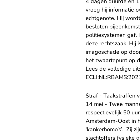
4 dagen duurde en 1 
vroeg hij informatie 
echtgenote. Hij wordt
besloten bijeenkomst 
politiesystemen gaf. 
deze rechtszaak. Hij 
imagoschade op door 
het zwaartepunt op d
Lees de volledige uit
ECLI:NL:RBAMS:202
Straf - Taakstraffen
14 mei - Twee mannen
respectievelijk 50 uu
Amsterdam-Oost in he
‘kankerhomo’s’. Zij z
slachtoffers fysieke