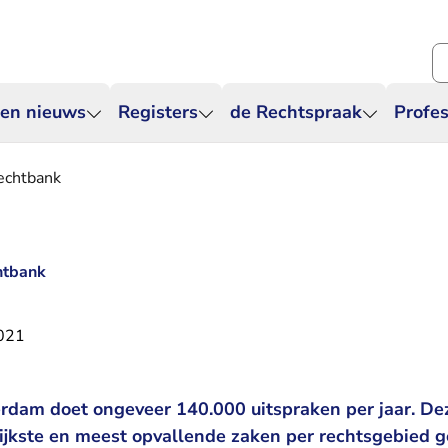
Zo
 en nieuws
Registers
de Rechtspraak
Profes
rechtbank
htbank
021
rdam doet ongeveer 140.000 uitspraken per jaar. D
ijkste en meest opvallende zaken per rechtsgebied g