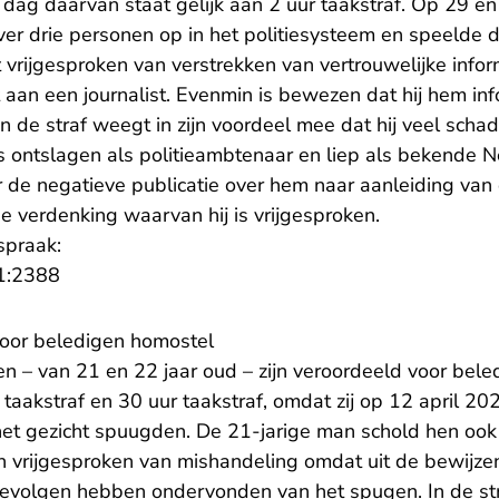
dag daarvan staat gelijk aan 2 uur taakstraf. Op 29 e
over drie personen op in het politiesysteem en speelde d
 vrijgesproken van verstrekken van vertrouwelijke infor
aan een journalist. Evenmin is bewezen dat hij hem inf
In de straf weegt in zijn voordeel mee dat hij veel sch
is ontslagen als politieambtenaar en liep als bekende 
de negatieve publicatie over hem naar aanleiding van d
e verdenking waarvan hij is vrijgesproken.
spraak:
- U verlaat Rechtspraak.nl
1:2388
 voor beledigen homostel
 – van 21 en 22 jaar oud – zijn veroordeeld voor beled
r taakstraf en 30 uur taakstraf, omdat zij op 12 april 
t gezicht spuugden. De 21-jarige man schold hen ook 
ijn vrijgesproken van mishandeling omdat uit de bewijzen 
 gevolgen hebben ondervonden van het spugen. In de st