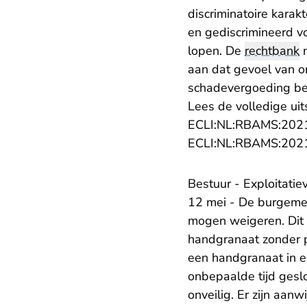
discriminatoire karak
en gediscrimineerd vo
lopen. De
rechtbank
n
aan dat gevoel van on
schadevergoeding be
Lees de volledige uit
ECLI:NL:RBAMS:202
ECLI:NL:RBAMS:202
Bestuur - Exploitati
12 mei - De burgemee
mogen weigeren. Dit 
handgranaat zonder p
een handgranaat in e
onbepaalde tijd geslo
onveilig. Er zijn aan