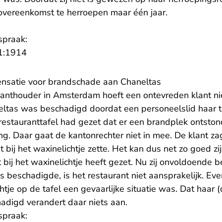
overeenkomst te herroepen maar één jaar.
spraak:
- U verlaat Rechtspraak.nl
1:1914
nsatie voor brandschade aan Chaneltas
ranthouder in Amsterdam hoeft een ontevreden klant niet
eltas was beschadigd doordat een personeelslid haar ta
restauranttafel had gezet dat er een brandplek ontstond
. Daar gaat de kantonrechter niet in mee. De klant zag
 bij het waxinelichtje zette. Het kan dus net zo goed zij
 bij het waxinelichtje heeft gezet. Nu zij onvoldoende 
s beschadigde, is het restaurant niet aansprakelijk. Ev
htje op de tafel een gevaarlijke situatie was. Dat haar (
hadigd verandert daar niets aan.
spraak: