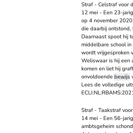
Straf - Celstraf voor
12 mei - Een 23-jari
op 4 november 2020 i
die daarbij ontstond,
Daarnaast spoot hij 
middelbare school in 
wordt vrijgesproken 
Weliswaar is hij een 
komen en liet hij graf
onvoldoende
bewijs
v
Lees de volledige uit
ECLI:NL:RBAMS:202
​Straf - Taakstraf v
14 mei - Een 56-jarig
ambtsgeheim schond. 