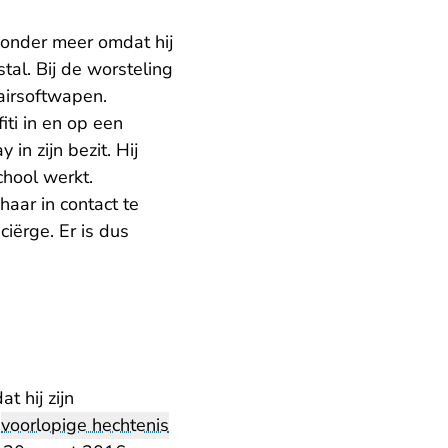
 onder meer omdat hij
al. Bij de worsteling
 airsoftwapen.
ti in en op een
in zijn bezit. Hij
hool werkt.
aar in contact te
ciërge. Er is dus
t hij zijn
n
voorlopige hechtenis