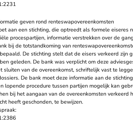
- U verlaat Rechtspraak.nl
1:2231
informatie geven rond renteswapovereenkomsten
t aan een stichting, die optreedt als formele eiseres 
ële procespartijen, informatie verstrekken over de gan
ank bij de totstandkoming van renteswapovereenkomste
bepaald. De stichting stelt dat de eisers verkeerd zijn
ben geleden. De bank was verplicht om deze adviesges
 sluiten van de overeenkomst, schriftelijk vast te legg
dossiers. De bank moet deze informatie aan de stichtin
 een lopende procedure tussen partijen mogelijk kan geb
k hen bij het aangaan van de overeenkomsten verkeerd 
cht heeft geschonden, te bewijzen.
spraak:
- U verlaat Rechtspraak.nl
1:2386