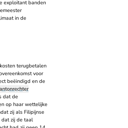
de exploitant banden
rgemeester
limaat in de
skosten terugbetalen
 overeenkomst voor
rect beëindigd en de
antonrechter
s dat de
en op haar wettelijke
 zij als Filipijnse
at zij de taal
cht had zij geen 14