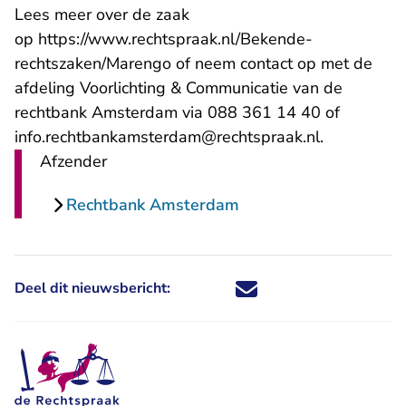
Lees meer over de zaak
op
https://www.rechtspraak.nl/Bekende-
rechtszaken/Marengo
of neem contact op met de
afdeling Voorlichting & Communicatie van de
rechtbank Amsterdam via 088 361 14 40 of
- U verlaat
info.rechtbankamsterdam@rechtspraak.nl
.
Afzender
Rechtbank Amsterdam
Deel dit nieuwsbericht:
Deel dit nieuwsbericht via X - U 
Deel dit nieuwsbericht via Fa
Deel dit nieuwsbericht via
Deel dit nieuwsbericht