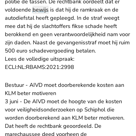
politie de tassen. De rechtbank oordeelt dat er
voldoende
bewijs
is dat hij de ramkraak en de
autodiefstal heeft gepleegd. In de straf weegt
mee dat hij de slachtoffers fikse schade heeft
berokkend en geen verantwoordelijkheid nam voor
zijn daden. Naast de gevangenisstraf moet hij ruim
500 euro schadevergoeding betalen.
Lees de volledige uitspraak:
- U verlaat Rechtspraak.n
- U verlaat Rechtspraak.n
ECLI:NL:RBAMS:2021:2998
Bestuur - AIVD moet doorberekende kosten aan
KLM beter motiveren
3 juni - De AIVD moet de hoogte van de kosten
voor veiligheidsonderzoeken op Schiphol die
worden doorberekend aan KLM beter motiveren.
Dat heeft de rechtbank geoordeeld. De
marechaussee deed voorheen de