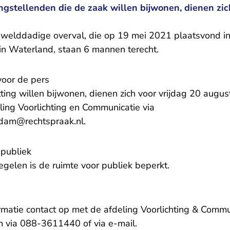
ngstellenden die de zaak willen bijwonen, dienen zic
gewelddadige overval, die op 19 mei 2021 plaatsvond
 in Waterland, staan 6 mannen terecht.
voor de pers
itting willen bijwonen, dienen zich voor vrijdag 20 aug
ling Voorlichting en Communicatie via
- U verlaat Rechtspraak.nl
rdam@rechtspraak.nl
.
 publiek
gelen is de ruimte voor publiek beperkt.
matie contact op met de afdeling Voorlichting & Commu
- U verlaat Rechtspraa
 via 088-3611440 of via
e-mail
.