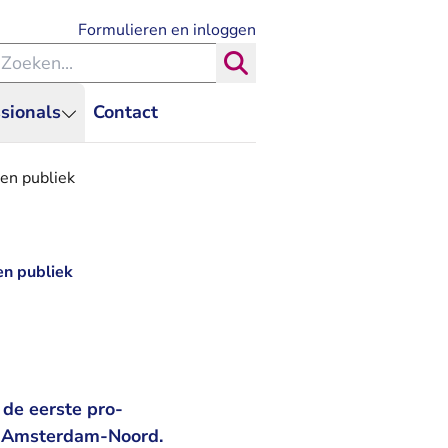
- U verlaat Rechtspraak.nl
Formulieren en inloggen
eken binnen de Rechtspraak
Zoeken
sionals
Contact
en publiek
en publiek
de eerste pro-
in Amsterdam-Noord.