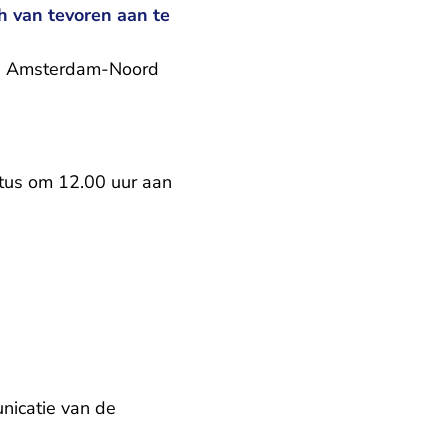
h van tevoren aan te
 in Amsterdam-Noord
ustus om 12.00 uur aan
nicatie van de
k.nl