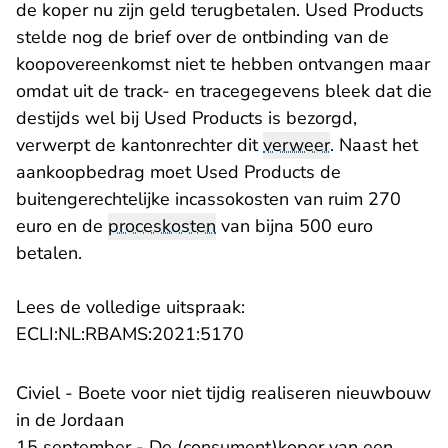
de koper nu zijn geld terugbetalen. Used Products
stelde nog de brief over de ontbinding van de
koopovereenkomst niet te hebben ontvangen maar
omdat uit de track- en tracegegevens bleek dat die
destijds wel bij Used Products is bezorgd,
verwerpt de kantonrechter dit
verweer
. Naast het
aankoopbedrag moet Used Products de
buitengerechtelijke incassokosten van ruim 270
euro en de
proceskosten
van bijna 500 euro
betalen.
Lees de volledige uitspraak:
- U verlaat Rechtspraak.n
ECLI:NL:RBAMS:2021:5170
Civiel - Boete voor niet tijdig realiseren nieuwbouw
in de Jordaan
15 september - De (consument)koper van een