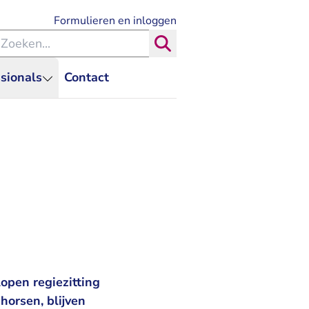
- U verlaat Rechtspraak.nl
Formulieren en inloggen
eken binnen de Rechtspraak
Zoeken
sionals
Contact
lopen regiezitting
horsen, blijven