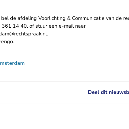
, bel de afdeling Voorlichting & Communicatie van de 
361 14 40, of stuur een e-mail naar
- U verlaat Rechtspraak.nl
rdam@rechtspraak.nl
.
arengo
.
Amsterdam
Deel dit nieuwsb