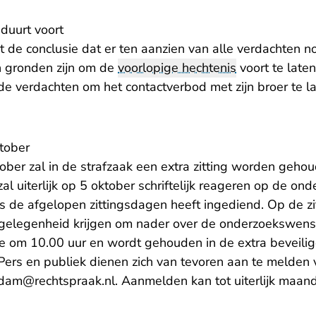
duurt voort
 de conclusie dat er ten aanzien van alle verdachten n
n gronden zijn om de
voorlopige hechtenis
voort te late
e verdachten om het contactverbod met zijn broer te la
ktober
er zal in de strafzaak een extra zitting worden gehou
al uiterlijk op 5 oktober schriftelijk reageren op de o
s de afgelopen zittingsdagen heeft ingediend. Op de zi
e gelegenheid krijgen om nader over de onderzoekswen
13e om 10.00 uur en wordt gehouden in de extra beveilig
rs en publiek dienen zich van tevoren aan te melden 
- U verlaat Rechtspraak.nl
rdam@rechtspraak.nl
. Aanmelden kan tot uiterlijk maa