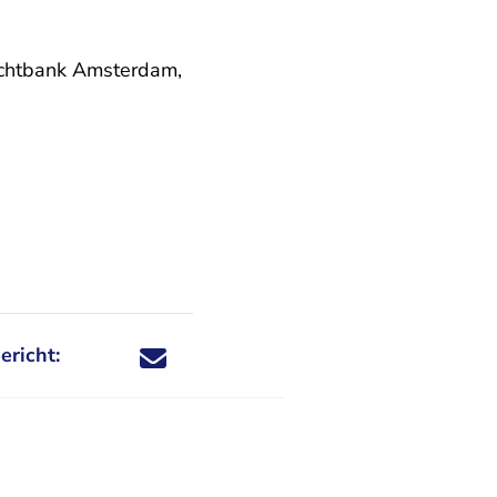
rechtbank Amsterdam,
ericht:
Deel dit nieuwsbericht via X - U verlaat Rechtspraa
Deel dit nieuwsbericht via Facebook - U verlaat
Deel dit nieuwsbericht via e-mail
Deel dit nieuwsbericht via LinkedIn - U v