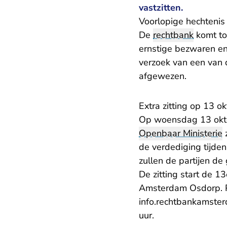
vastzitten.
Voorlopige hechtenis 
De
rechtbank
komt tot
ernstige bezwaren e
verzoek van een van d
afgewezen.
Extra zitting op 13 o
Op woensdag 13 oktob
Openbaar Ministerie
z
de verdediging tijden
zullen de partijen d
De zitting start de 
Amsterdam Osdorp. Pe
info.rechtbankamste
uur.