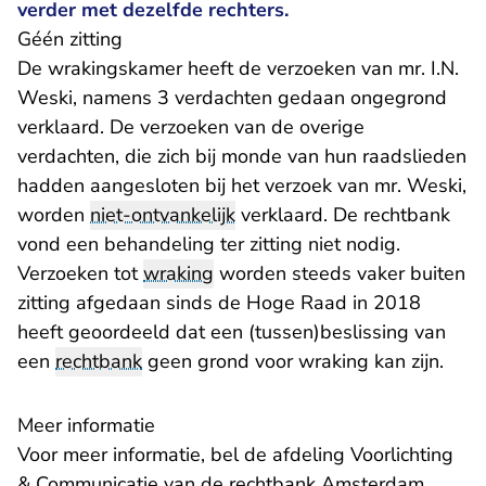
verder met dezelfde rechters.
Géén zitting
De wrakingskamer heeft de verzoeken van mr. I.N.
Weski, namens 3 verdachten gedaan ongegrond
verklaard. De verzoeken van de overige
verdachten, die zich bij monde van hun raadslieden
hadden aangesloten bij het verzoek van mr. Weski,
worden
niet-ontvankelijk
verklaard. De rechtbank
vond een behandeling ter zitting niet nodig.
Verzoeken tot
wraking
worden steeds vaker buiten
- U ver
zitting afgedaan sinds de
Hoge Raad in 2018
heeft geoordeeld dat een (tussen)beslissing van
een
rechtbank
geen grond voor wraking kan zijn.
Meer informatie
Voor meer informatie, bel de afdeling Voorlichting
& Communicatie van de rechtbank Amsterdam,