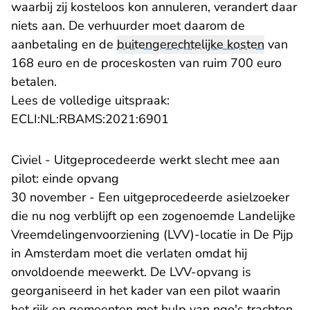
waarbij zij kosteloos kon annuleren, verandert daar
niets aan. De verhuurder moet daarom de
aanbetaling en de
buitengerechtelijke kosten
van
168 euro en de proceskosten van ruim 700 euro
betalen.
Lees de volledige uitspraak:
- U verlaat Rechtspraak.n
ECLI:NL:RBAMS:2021:6901
Civiel - Uitgeprocedeerde werkt slecht mee aan
pilot: einde opvang
30 november - Een uitgeprocedeerde asielzoeker
die nu nog verblijft op een zogenoemde Landelijke
Vreemdelingenvoorziening (LVV)-locatie in De Pijp
in Amsterdam moet die verlaten omdat hij
onvoldoende meewerkt. De LVV-opvang is
georganiseerd in het kader van een pilot waarin
het rijk en gemeenten met hulp van ngo's trachten