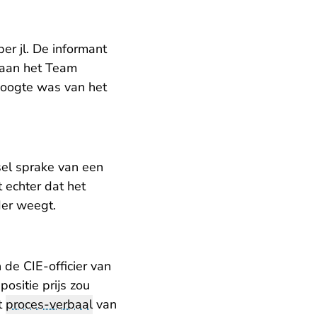
r jl. De informant
 aan het Team
 hoogte was van het
nsel sprake van een
 echter dat het
der weegt.
n de CIE-officier van
ositie prijs zou
t
proces-verbaal
van