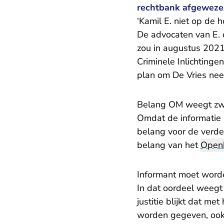
rechtbank afgeweze
‘Kamil E. niet op de h
De advocaten van E.
zou in augustus 202
Criminele Inlichtinge
plan om De Vries neer
Belang OM weegt zwa
Omdat de informatie 
belang voor de verd
belang van het
Openb
Informant moet word
In dat oordeel weeg
justitie blijkt dat m
worden gegeven, ook 