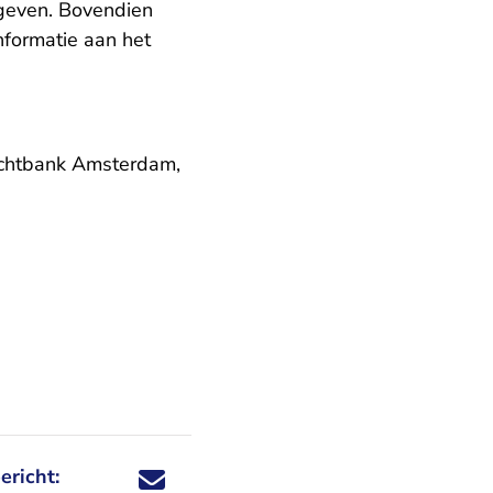
geven. Bovendien
nformatie aan het
rechtbank Amsterdam,
ericht:
Deel dit nieuwsbericht via X - U verlaat Rechtspraa
Deel dit nieuwsbericht via Facebook - U verlaat
Deel dit nieuwsbericht via e-mail
Deel dit nieuwsbericht via LinkedIn - U v