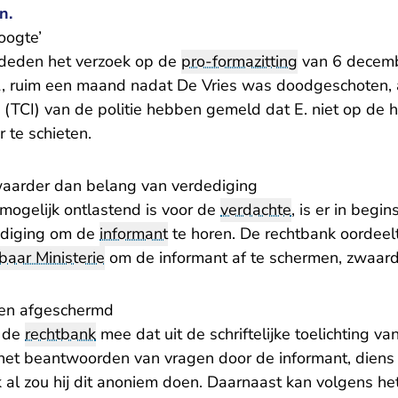
n.
oogte’
 deden het verzoek op de
pro-formazitting
van 6 decembe
1, ruim een maand nadat De Vries was doodgeschoten,
n (TCI) van de politie hebben gemeld dat E. niet op de
 te schieten.
arder dan belang van verdediging
mogelijk ontlastend is voor de
verdachte
, is er in begi
ediging om de
informant
te horen. De rechtbank oordeelt
aar Ministerie
om de informant af te schermen, zwaar
en afgeschermd
t de
rechtbank
mee dat uit de schriftelijke toelichting va
et het beantwoorden van vragen door de informant, diens p
al zou hij dit anoniem doen. Daarnaast kan volgens he