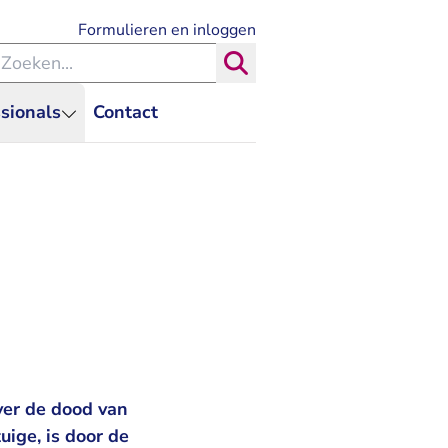
- U verlaat Rechtspraak.nl
Formulieren en inloggen
eken binnen de Rechtspraak
Zoeken
sionals
Contact
ver de dood van
uige, is door de