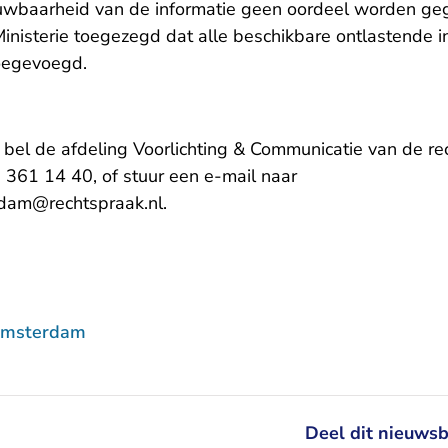
ouwbaarheid van de informatie geen oordeel worden ge
inisterie toegezegd dat alle beschikbare ontlastende i
oegevoegd.
, bel de afdeling Voorlichting & Communicatie van de 
361 14 40, of stuur een e-mail naar
- U verlaat Rechtspraak.nl
rdam@rechtspraak.nl
.
Amsterdam
Deel dit nieuwsb