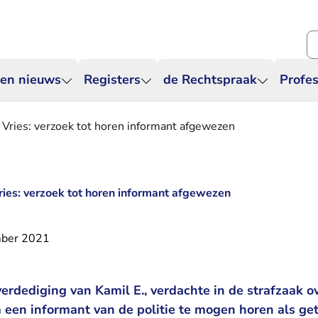
Zo
 en nieuws
Registers
de Rechtspraak
Profes
e Vries: verzoek tot horen informant afgewezen
ries: verzoek tot horen informant afgewezen
ber 2021
erdediging van Kamil E., verdachte in de strafzaak o
m een informant van de politie te mogen horen als get