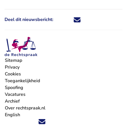
Deel dit nieuwsbericht:
Deel dit nieuwsbericht via X - U 
Deel dit nieuwsbericht via Fa
Deel dit nieuwsbericht via
Deel dit nieuwsbericht
Sitemap
Privacy
Cookies
Toegankelijkheid
Spoofing
Vacatures
- U verlaat Rechtspraak.nl
Archief
Over rechtspraak.nl
English
Volg ons op X (Twitter) - U verlaat Rechtspraak.nl
Volg ons op Facebook - U verlaat Rechtspraak.nl
Volg ons op Instagram - U verlaat Rechtspraak.nl
Volg ons op Youtube - U verlaat Rechtspraak.nl
Volg ons op LinkedIn - U verlaat Rechtspraak.n
'Blijf op de hoogte' nieuwsbrief - U verlaat