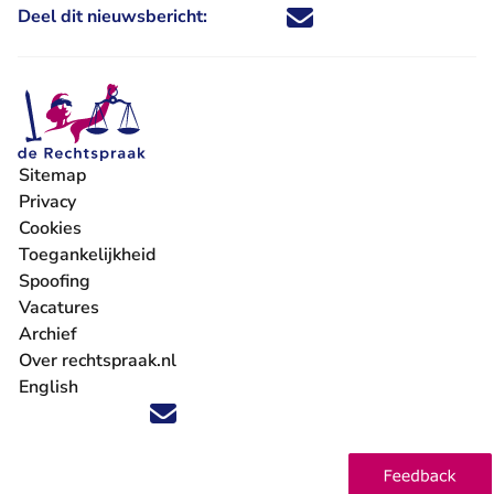
Deel dit nieuwsbericht:
Deel dit nieuwsbericht via X - U 
Deel dit nieuwsbericht via Fa
Deel dit nieuwsbericht via
Deel dit nieuwsbericht
Sitemap
Privacy
Cookies
Toegankelijkheid
Spoofing
Vacatures
- U verlaat Rechtspraak.nl
Archief
Over rechtspraak.nl
English
Volg ons op X (Twitter) - U verlaat Rechtspraak.nl
Volg ons op Facebook - U verlaat Rechtspraak.nl
Volg ons op Instagram - U verlaat Rechtspraak.nl
Volg ons op Youtube - U verlaat Rechtspraak.nl
Volg ons op LinkedIn - U verlaat Rechtspraak.n
'Blijf op de hoogte' nieuwsbrief - U verlaat