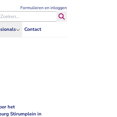
- U verlaat Rechtspraak.nl
Formulieren en inloggen
eken binnen de Rechtspraak
Zoeken
sionals
Contact
oor het
urg Stirumplein in