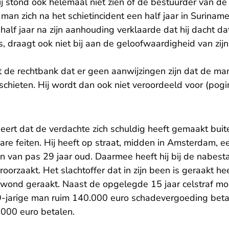
ij stond ook helemaal niet zien of de bestuurder van d
an zich na het schietincident een half jaar in Suriname
alf jaar na zijn aanhouding verklaarde dat hij dacht da
 draagt ook niet bij aan de geloofwaardigheid van zijn
lt de rechtbank dat er geen aanwijzingen zijn dat de ma
chieten. Hij wordt dan ook niet veroordeeld voor (pogi
eert dat de verdachte zich schuldig heeft gemaakt bui
are feiten. Hij heeft op straat, midden in Amsterdam, 
n van pas 29 jaar oud. Daarmee heeft hij bij de nabes
roorzaakt. Het slachtoffer dat in zijn been is geraakt he
gewond geraakt. Naast de opgelegde 15 jaar celstraf mo
9-jarige man ruim 140.000 euro schadevergoeding beta
7.000 euro betalen.