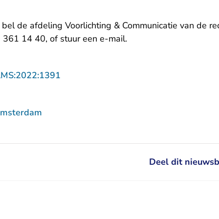
, bel de afdeling Voorlichting & Communicatie van de 
- U verlaat Rechtspraak
 361 14 40, of stuur een
e-mail
.
- U verlaat Rechtspraak.nl
AMS:2022:1391
Amsterdam
Deel dit nieuwsb