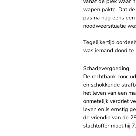
vanaf de plek waar h
wapen pakte. Dat de m
pas na nog eens een h
noodweersituatie was,
Tegelijkertijd oordee
was iemand dood te s
Schadevergoeding
De rechtbank conclud
en schokkende strafb
het leven van een ma
onmetelijk verdriet ve
leven en is ernstig 
de vriendin van de 2
slachtoffer moet hij 