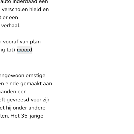
e auto inderdaad een
 verscholen hield en
t er een
 verhaal.
n vooraf van plan
ng tot)
moord
.
tengewoon ernstige
een einde gemaakt aan
taanden een
eft gevreesd voor zijn
et hij onder andere
len. Het 35-jarige