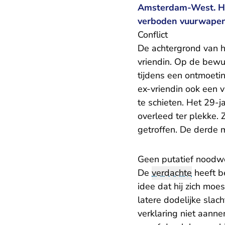
Amsterdam-West. Hij
verboden vuurwapen
Conflict
De achtergrond van h
vriendin. Op de bew
tijdens een ontmoeti
ex-vriendin ook een v
te schieten. Het 29-j
overleed ter plekke. 
getroffen. De derde m
Geen putatief noodw
De
verdachte
heeft b
idee dat hij zich moe
latere dodelijke slac
verklaring niet aanne