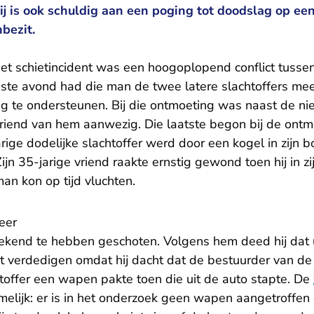
 is ook schuldig aan een poging tot doodslag op ee
bezit.
et schietincident was een hoogoplopend conflict tussen
uste avond had die man de twee latere slachtoffers 
ng te ondersteunen. Bij die ontmoeting was naast de n
riend van hem aanwezig. Die laatste begon bij de ontmo
arige dodelijke slachtoffer werd door een kogel in zijn b
Zijn 35-jarige vriend raakte ernstig gewond toen hij in 
an kon op tijd vluchten.
eer
ekend te hebben geschoten. Volgens hem deed hij dat u
st verdedigen omdat hij dacht dat de bestuurder van de
htoffer een wapen pakte toen die uit de auto stapte. De
melijk: er is in het onderzoek geen wapen aangetroffen