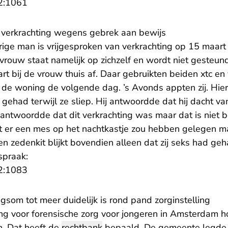
- U verlaat Rechtspraak.nl
2:1061
an verkrachting wegens gebrek aan bewijs
rige man is vrijgesproken van verkrachting op 15 maar
 vrouw staat namelijk op zichzelf en wordt niet gesteu
 bij de vrouw thuis af. Daar gebruikten beiden xtc en 
t de woning de volgende dag. ’s Avonds appten zij. Hie
 gehad terwijl ze sliep. Hij antwoordde dat hij dacht va
 antwoordde dat dit verkrachting was maar dat is niet 
t er een mes op het nachtkastje zou hebben gelegen m
 zedenkit blijkt bovendien alleen dat zij seks had geh
spraak:
- U verlaat Rechtspraak.nl
2:1083
som tot meer duidelijk is rond pand zorginstelling
ing voor forensische zorg voor jongeren in Amsterdam h
n. Dat heeft de
rechtbank
bepaald. De gemeente legde