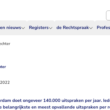
Zo
 en nieuws
Registers
de Rechtspraak
Profes
echter
hter
 2022
dam doet ongeveer 140.000 uitspraken per jaar. Ied
e belangrijkste en meest opvallende uitspraken per 