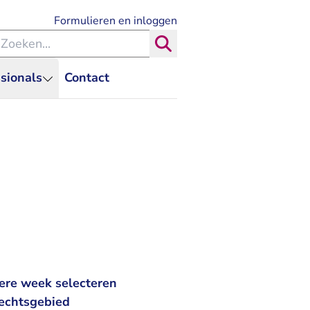
- U verlaat Rechtspraak.nl
Formulieren en inloggen
eken binnen de Rechtspraak
Zoeken
sionals
Contact
ere week selecteren
rechtsgebied