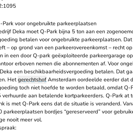
- U verlaat Rechtspraak.nl
2:1095
Q-Park voor ongebruikte parkeerplaatsen
edrijf Deka moet Q-Park bijna 5 ton aan een zogenoem
oeding betalen voor ongebruikte parkeerplaatsen. Dat
ft – op grond van een parkeerovereenkomst – recht o
 in een door Q-park geëxploiteerde parkeergarage op
antoor erboven nemen die abonnementen af. Voor onge
eka een beschikbaarheidsvergoeding betalen. Dat gaat
en. Het
gerechtshof
Amsterdam oordeelde eerder dat 
oeding toch niet hoefde te worden betaald, omdat Q-P
verhuurde aan betalende kortparkeerders. Q-Park at t
nk is met Q-Park eens dat de situatie is veranderd. Van
40 parkeerplaatsen bordjes “gereserveerd” voor gebruik
ge nooit meer vol.
spraak: