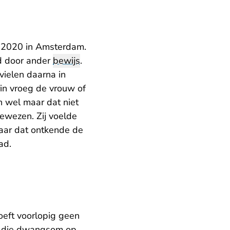
t 2020 in Amsterdam.
nd door ander
bewijs
.
vielen daarna in
rin vroeg de vrouw of
n wel maar dat niet
bewezen. Zij voelde
aar dat ontkende de
ad.
oeft voorlopig geen
 die dwangsom op