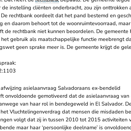
de instelling cliënten onderbracht, zou zijn onttrokk
De rechtbank oordeelt dat het pand bestemd en geschi
 en daarom behoort tot de woonruimtevoorraad, maar 
ft de rechtbank niet kunnen beoordelen. De gemeente
et gebruik als maatschappelijke functie meebrengt da
ngswet geen sprake meer is. De gemeente krijgt de gel
spraak:
- U verlaat Rechtspraak.nl
2:1103
 afwijzing asielaanvraag Salvadoraans ex-bendelid
eft onvoldoende gemotiveerd dat de asielaanvraag van
wege van haar rol in bendegeweld in El Salvador. De
an het Vluchtelingenverdrag dat mensen die misdaden be
ringen volgt dat zij in tussen 2010 tot 2015 activiteiten 
bende maar haar ‘persoonlijke deelname’ is onvoldoe