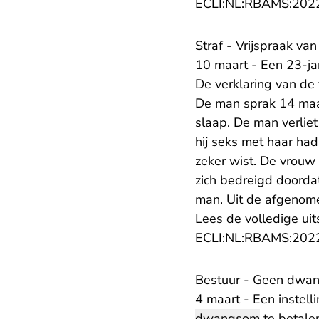
ECLI:NL:RBAMS:202
Straf - Vrijspraak v
10 maart - Een 23-ja
De verklaring van de
De man sprak 14 maart
slaap. De man verlie
hij seks met haar had
zeker wist. De vrouw
zich bedreigd doorda
man. Uit de afgenomen
Lees de volledige uit
ECLI:NL:RBAMS:202
Bestuur - Geen dwang
4 maart - Een instell
dwangsom
te betale