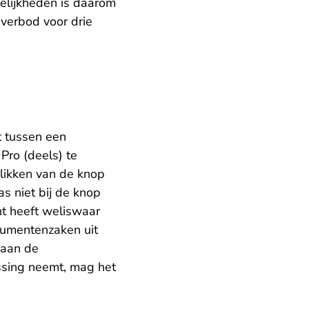
elijkheden is daarom
verbod voor drie
t tussen een
ro (deels) te
klikken van de knop
s niet bij de knop
t heeft weliswaar
sumentenzaken uit
 aan de
issing neemt, mag het