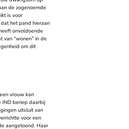
en aan de zogenoemde
kt is voor
dat het pand hieraan
 heeft onvoldoende
t van “wonen” in de
egenheid om dit
 een vrouw kan
 IND beriep daarbij
gingen uitsluit van
verrichtte voor een
nde aangetoond. Haar