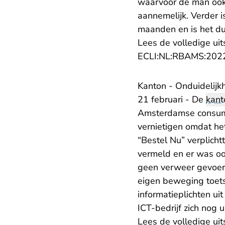
waarvoor de man ook 
aannemelijk. Verder 
maanden en is het du
Lees de volledige uit
ECLI:NL:RBAMS:202
Kanton - Onduidelijk
21 februari - De
kant
Amsterdamse consumen
vernietigen omdat he
“Bestel Nu” verplicht
vermeld en er was o
geen verweer gevoerd
eigen beweging toets
informatieplichten ui
ICT-bedrijf zich nog u
Lees de volledige uit