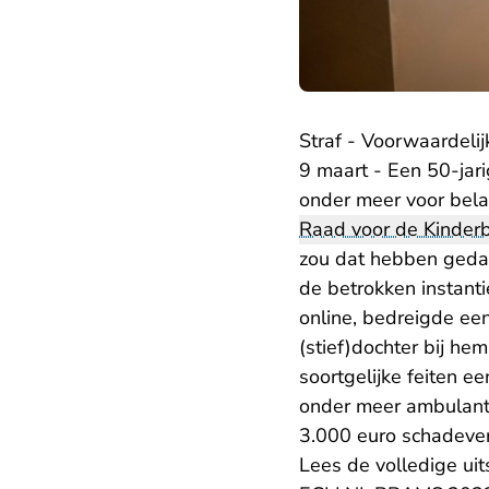
Straf - Voorwaardelij
9 maart - Een 50-jar
onder meer voor bel
Raad voor de Kinder
zou dat hebben gedaan
de betrokken instantie
online, bedreigde een
(stief)dochter bij he
soortgelijke feiten e
onder meer ambulant 
3.000 euro schadeve
Lees de volledige uit