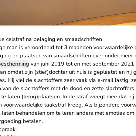
ke celstraf na belaging en smaadschriften
ige man is veroordeeld tot 3 maanden voorwaardelijke 
aging en plaatsen van smaadschriften over onder meer
bescherming
van juni 2019 tot en met september 2021 
 omdat zijn (stief)dochter uit huis is geplaatst en hij
s. Hij viel de slachtoffers zeer vaak via e-mail lastig, 
 van de slachtoffers met de dood en zette slachtoffers
m te laten (terug)plaatsen. In de straf weegt mee dat hij
en voorwaardelijke taakstraf kreeg. Als bijzondere voor
laten behandelen om te leren anders met emoties om t
rgoeding betalen.
spraak: