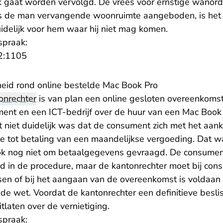
gaat worden vervolgd. De vrees voor ernstige wanord
is de man vervangende woonruimte aangeboden, is het 
idelijk voor hem waar hij niet mag komen.
spraak:
- U verlaat Rechtspraak.nl
2:1105
heid rond online bestelde Mac Book Pro
onrechter
is van plan een online gesloten overeenkoms
t en een ICT-bedrijf over de huur van een Mac Book P
t niet duidelijk was dat de consument zich met het aan
te tot betaling van een maandelijkse vergoeding. Dat wa
ok nog niet om betaalgegevens gevraagd. De consumen
 in de procedure, maar de kantonrechter moet bij con
en of bij het aangaan van de overeenkomst is voldaan
t de wet. Voordat de kantonrechter een definitieve besl
itlaten over de vernietiging.
spraak: