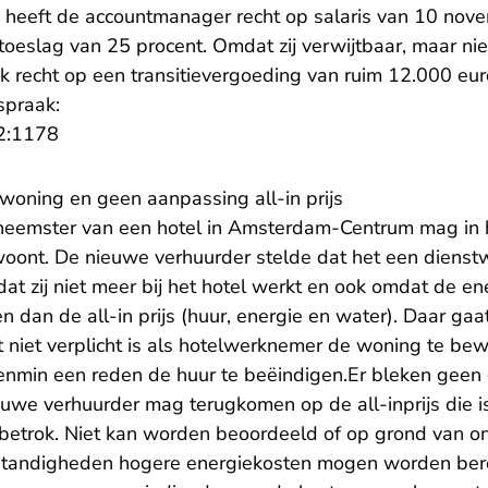
 heeft de accountmanager recht op salaris van 10 nov
eslag van 25 procent. Omdat zij verwijtbaar, maar niet
ok recht op een transitievergoeding van ruim 12.000 eur
spraak:
- U verlaat Rechtspraak.nl
2:1178
woning en geen aanpassing all-in prijs
eemster van een hotel in Amsterdam-Centrum mag in h
woont. De nieuwe verhuurder stelde dat het een dienst
at zij niet meer bij het hotel werkt en ook omdat de en
 dan de all-in prijs (huur, energie en water). Daar gaa
t niet verplicht is als hotelwerknemer de woning te b
evenmin een reden de huur te beëindigen.Er bleken ge
uwe verhuurder mag terugkomen op de all-inprijs die i
etrok. Niet kan worden beoordeeld of op grond van o
mstandigheden hogere energiekosten mogen worden ber