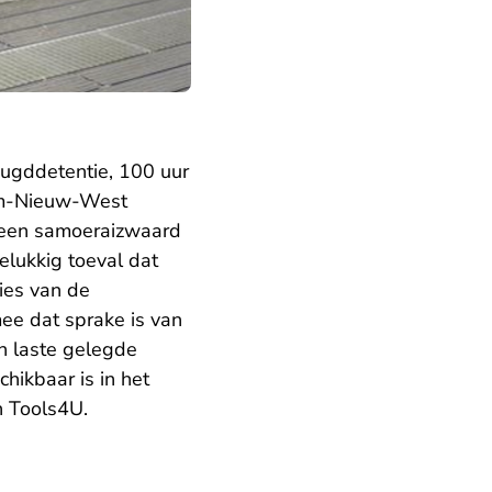
eugddetentie, 100 uur
am-Nieuw-West
 een samoeraizwaard
elukkig toeval dat
vies van de
ee dat sprake is van
n laste gelegde
chikbaar is in het
en Tools4U.