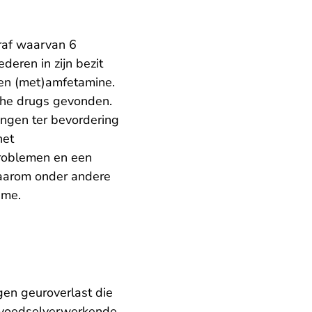
raf waarvan 6
eren in zijn bezit
 en (met)amfetamine.
sche drugs gevonden.
ingen ter bevordering
het
problemen en een
 daarom onder andere
ame.
en geuroverlast die
n voedselverwerkende