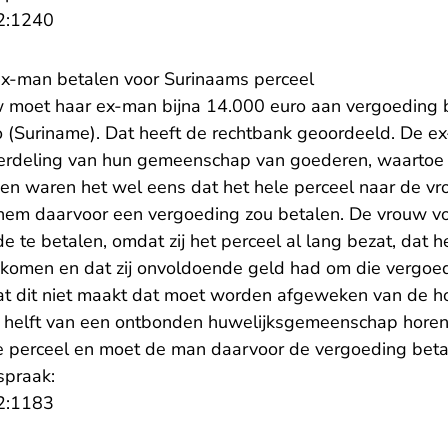
- U verlaat Rechtspraak.nl
2:1240
ex-man betalen voor Surinaams perceel
 moet haar ex-man bijna 14.000 euro aan vergoeding 
o (Suriname). Dat heeft de rechtbank geoordeeld. De 
verdeling van hun gemeenschap van goederen, waartoe
den waren het wel eens dat het hele perceel naar de v
 hem daarvoor een vergoeding zou betalen. De vrouw von
e te betalen, omdat zij het perceel al lang bezat, dat 
 komen en dat zij onvoldoende geld had om die vergoed
at dit niet maakt dat moet worden afgeweken van de h
 helft van een ontbonden huwelijksgemeenschap horen 
le perceel en moet de man daarvoor de vergoeding bet
spraak:
- U verlaat Rechtspraak.nl
2:1183