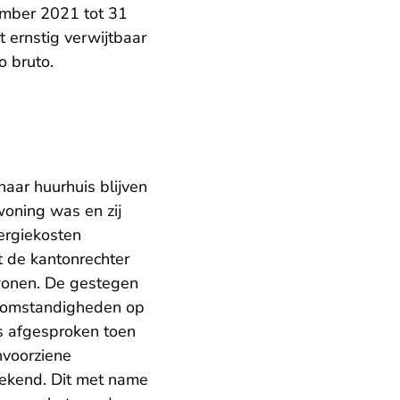
ember 2021 tot 31
 ernstig verwijtbaar
o bruto.
aar huurhuis blijven
woning was en zij
ergiekosten
t de kantonrechter
ewonen. De gestegen
en omstandigheden op
s afgesproken toen
nvoorziene
ekend. Dit met name