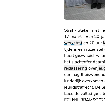
Straf - Steken met m
17 maart - Een 20-ja
werkstraf
en 20 uur
l
tijdens een ruzie s
heeft gezwaaid, waarb
het slachtoffer daarb
reclassering
over
jeu
een nog thuiswonende
kinderlijk overkomen 
jeugdstrafrecht. De l
Lees de volledige uit
ECLI:NL:RBAMS:202