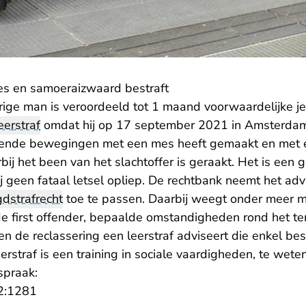
es en samoeraizwaard bestraft
rige man is veroordeeld tot 1 maand voorwaardelijke j
eerstraf
omdat hij op 17 september 2021 in Amsterd
tekende bewegingen met een mes heeft gemaakt en met
ij het been van het slachtoffer is geraakt. Het is een g
ij geen fataal letsel opliep. De rechtbank neemt het ad
gdstrafrecht
toe te passen. Daarbij weegt onder meer m
 first offender, bepaalde omstandigheden rond het te
en de reclassering een leerstraf adviseert die enkel bes
eerstraf is een training in sociale vaardigheden, te wet
spraak:
- U verlaat Rechtspraak.nl
2:1281