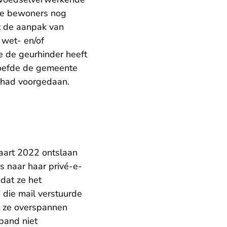
e bewoners nog
at de aanpak van
 wet- en/of
e de geurhinder heeft
hoefde de gemeente
n had voorgedaan.
aart 2022 ontslaan
s naar haar privé-e-
dat ze het
 die mail verstuurde
t ze overspannen
band niet