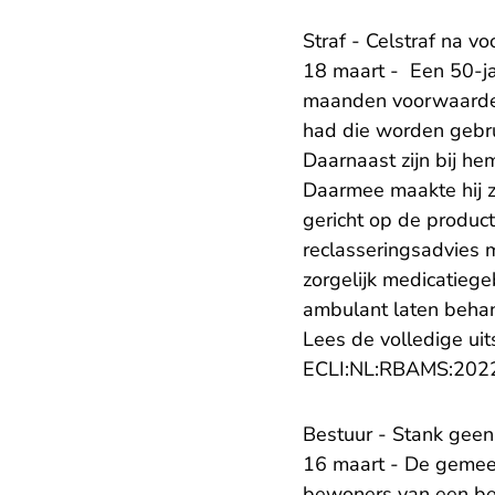
Straf - Celstraf na v
18 maart - Een 50-j
maanden voorwaardeli
had die worden gebru
Daarnaast zijn bij h
Daarmee maakte hij z
gericht op de product
reclasseringsadvies 
zorgelijk medicatieg
ambulant laten behan
Lees de volledige uit
ECLI:NL:RBAMS:202
Bestuur - Stank geen
16 maart - De gemee
bewoners van een bed