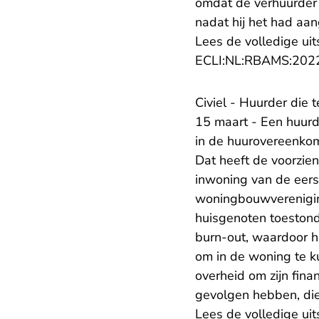
omdat de verhuurder
nadat hij het had aa
Lees de volledige uit
ECLI:NL:RBAMS:202
Civiel - Huurder die 
15 maart - Een huurd
in de huurovereenkomst
Dat heeft de voorzie
inwoning van de eers
woningbouwverenigin
huisgenoten toestond
burn-out, waardoor hij
om in de woning te k
overheid om zijn fin
gevolgen hebben, die
Lees de volledige uit