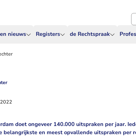
Zo
 en nieuws
Registers
de Rechtspraak
Profes
echter
hter
 2022
dam doet ongeveer 140.000 uitspraken per jaar. Ied
e belangrijkste en meest opvallende uitspraken per 