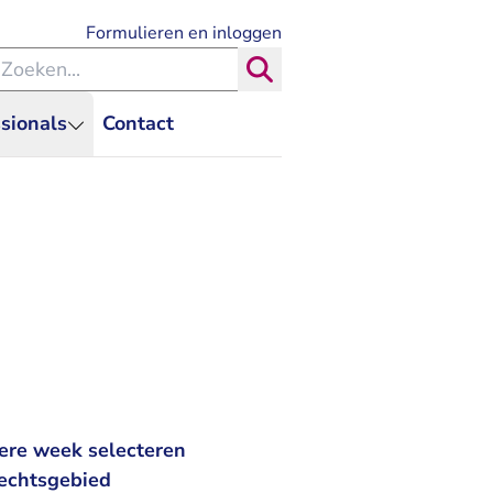
- U verlaat Rechtspraak.nl
Formulieren en inloggen
eken binnen de Rechtspraak
Zoeken
sionals
Contact
ere week selecteren
rechtsgebied