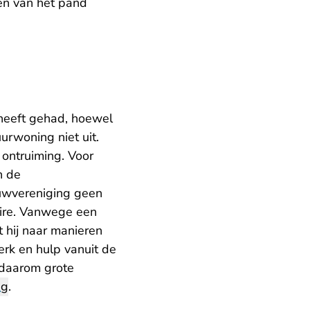
en van het pand
heeft gehad, hoewel
uurwoning niet uit.
ontruiming. Voor
n de
uwvereniging geen
aire. Vanwege een
ht hij naar manieren
erk en hulp vanuit de
 daarom grote
ng
.