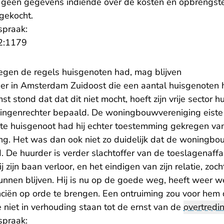
 geen gegevens indiende over de kosten en opbrengst
ngekocht.
spraak:
- U verlaat Rechtspraak.nl
2:1179
tegen de regels huisgenoten had, mag blijven
er in Amsterdam Zuidoost die een aantal huisgenoten 
 stond dat dat dit niet mocht, hoeft zijn vrije sector h
ningenrechter bepaald. De woningbouwvereniging eiste 
te huisgenoot had hij echter toestemming gekregen va
g. Het was dan ook niet zo duidelijk dat de woningbo
. De huurder is verder slachtoffer van de toeslagenaff
 zijn baan verloor, en het eindigen van zijn relatie, zoc
unnen blijven. Hij is nu op de goede weg, heeft weer w
anciën op orde te brengen. Een ontruiming zou voor hem
 niet in verhouding staan tot de ernst van de
overtredi
spraak: