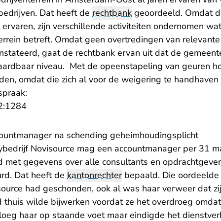
bedrijven. Dat heeft de
rechtbank
geoordeeld. Omdat d
 ervaren, zijn verschillende activiteiten ondernomen w
errein betreft. Omdat geen overtredingen van relevante
onstateerd, gaat de rechtbank ervan uit dat de gemeent
vaardbaar niveau. Met de opeenstapeling van geuren 
den, omdat die zich al voor de weigering te handhave
spraak:
- U verlaat Rechtspraak.nl
2:1284
countmanager na schending geheimhoudingsplicht
cybedrijf Novisource mag een accountmanager per 31 m
d met gegevens over alle consultants en opdrachtgever
rd. Dat heeft de
kantonrechter
bepaald. Die oordeelde 
ource had geschonden, ook al was haar verweer dat zij
 thuis wilde bijwerken voordat ze het overdroeg omda
loeg haar op staande voet maar eindigde het dienstver