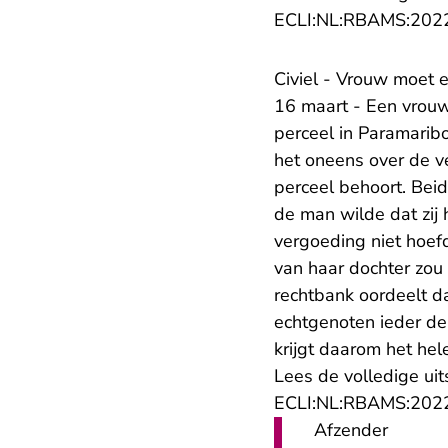
ECLI:NL:RBAMS:202
Civiel - Vrouw moet 
16 maart - Een vrouw
perceel in Paramarib
het oneens over de 
perceel behoort. Bei
de man wilde dat zij
vergoeding niet hoefd
van haar dochter zou
rechtbank oordeelt d
echtgenoten ieder de
krijgt daarom het he
Lees de volledige uit
ECLI:NL:RBAMS:202
Afzender