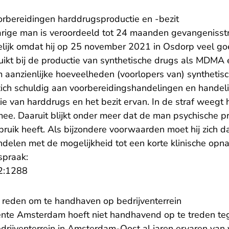
oorbereidingen harddrugsproductie en -bezit
arige man is veroordeeld tot 24 maanden gevangenisst
jk omdat hij op 25 november 2021 in Osdorp veel goed
ikt bij de productie van synthetische drugs als MDMA
em aanzienlijke hoeveelheden (voorlopers van) syntheti
ich schuldig aan voorbereidingshandelingen en handel
ie van harddrugs en het bezit ervan. In de straf weegt 
mee. Daaruit blijkt onder meer dat de man psychische 
ebruik heeft. Als bijzondere voorwaarden moet hij zich
delen met de mogelijkheid tot een korte klinische opn
spraak:
- U verlaat Rechtspraak.nl
2:1288
 reden om te handhaven op bedrijventerrein
nte Amsterdam hoeft niet handhavend op te treden teg
rijventerrein in Amsterdam-Oost al jaren ervaren va