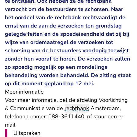
te ontslaan. Ook hebben ze de rechtbank
verzocht om de bestuurders te schorsen. Naar
het oordeel van de rechtbank rechtvaardigt de
ernst van de aan de verzoeken ten grondslag
gelegde feiten en de spoedeisendheid dat zij bij
wijze van ordemaatregel de verzoeken tot
schorsing van de bestuurders voorlopig toewijst
zonder hen vooraf te horen. De verzoeken zullen
zo spoedig mogelijk op een mondelinge
behandeling worden behandeld. De zitting staat
op dit moment gepland op 12 mei.
Meer informatie
Voor meer informatie, bel de afdeling Voorlichting
& Communicatie van de
rechtbank
Amsterdam,
telefoonnummer: 088-3611440, of stuur een
e-
- U verlaat Rechtspraak.nl
mail
.
Uitspraken