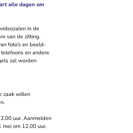
tart alle dagen om
videozalen in de
m van de zitting.
an foto’s en beeld-
 telefoons en andere
gels zal worden
e zaak willen
aat Rechtspraak.nl
en.
 12.00 uur. Aanmelden
 31 mei om 12.00 uur.