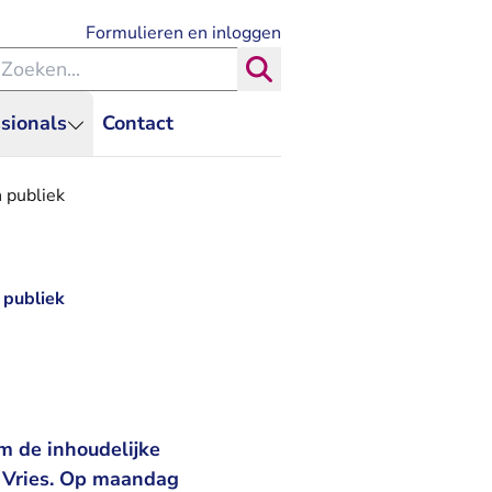
- U verlaat Rechtspraak.nl
Formulieren en inloggen
eken binnen de Rechtspraak
Zoeken
sionals
Contact
n publiek
 publiek
m de inhoudelijke
e Vries. Op maandag