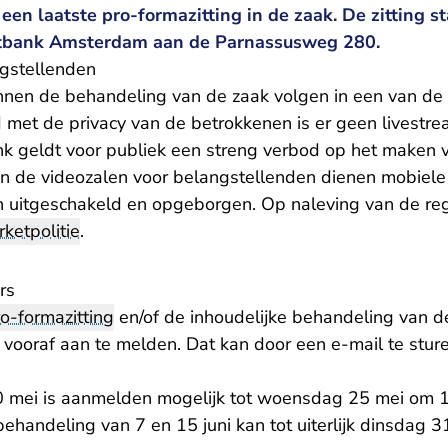
 een laatste pro-formazitting in de zaak. De zitting s
chtbank Amsterdam aan de Parnassusweg 280.
ngstellenden
nen de behandeling van de zaak volgen in een van de 
d met de privacy van de betrokkenen is er geen livestrea
nk geldt voor publiek een streng verbod op het maken v
n de videozalen voor belangstellenden dienen mobiele
 uitgeschakeld en opgeborgen. Op naleving van de re
rketpolitie
.
rs
o-formazitting
en/of de inhoudelijke behandeling van d
- U verl
h vooraf aan te melden. Dat kan door een
e-mail
te stur
30 mei is aanmelden mogelijk tot woensdag 25 mei om
behandeling van 7 en 15 juni kan tot uiterlijk dinsdag