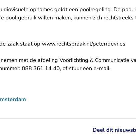
udiovisuele opnames geldt een poolregeling. De pool i
e pool gebruik willen maken, kunnen zich rechtstreek
 de zaak staat op
www.rechtspraak.nl/peterrdevries
.
pnemen met de afdeling Voorlichting & Communicatie v
- U verlaa
nummer: 088 361 14 40, of stuur een
e-mail
.
Amsterdam
Deel dit nieuwsb