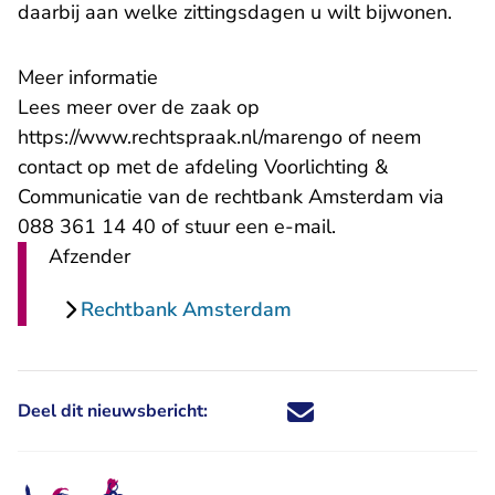
daarbij aan welke zittingsdagen u wilt bijwonen.
Meer informatie
Lees meer over de zaak op
https://www.rechtspraak.nl/marengo
of neem
contact op met de afdeling Voorlichting &
Communicatie van de rechtbank Amsterdam via
- U verlaat Rechts
088 361 14 40 of stuur een
e-mail
.
Afzender
Rechtbank Amsterdam
Deel dit nieuwsbericht:
Deel dit nieuwsbericht via X - U 
Deel dit nieuwsbericht via Fa
Deel dit nieuwsbericht via
Deel dit nieuwsbericht