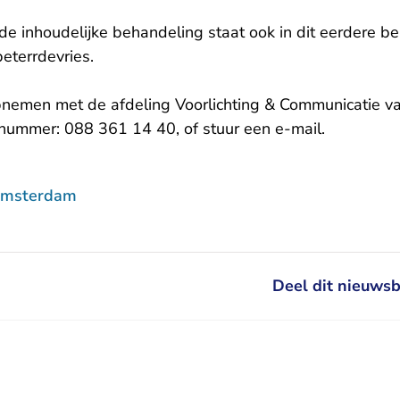
de inhoudelijke behandeling staat ook in dit eerdere ber
eterrdevries
.
pnemen met de afdeling Voorlichting & Communicatie v
- U verlaa
nummer: 088 361 14 40, of stuur een
e-mail
.
Amsterdam
Deel dit nieuwsb