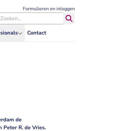
- U verlaat Rechtspraak.nl
Formulieren en inloggen
eken binnen de Rechtspraak
Zoeken
sionals
Contact
terdam de
 Peter R. de Vries.