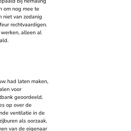
paald bij herhaling
den om nog mee te
n niet van zodanig
feur rechtvaardigen.
werken, alleen al
ald.
uw had laten maken,
alen voor
htbank geoordeeld.
es op over de
e ventilatie in de
jburen als oorzaak.
men van de eigenaar