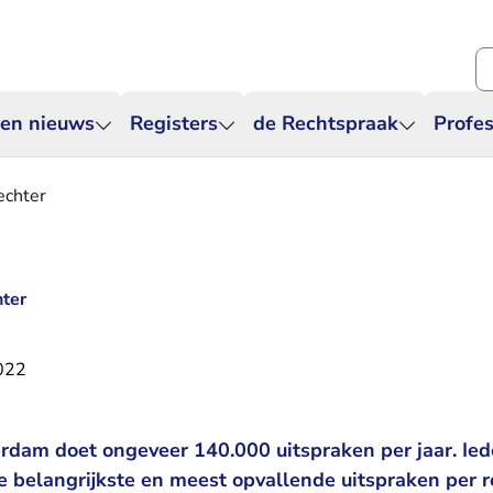
Zo
 en nieuws
Registers
de Rechtspraak
Profes
echter
hter
2022
dam doet ongeveer 140.000 uitspraken per jaar. Ied
e belangrijkste en meest opvallende uitspraken per r