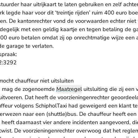
uurder haar uitrijkaart te laten gebruiken en zelf achte
rk legde haar voor dit ‘treintje rijden’ ruim 400 euro b
n. De kantonrechter vond de voorwaarden echter niet 
egelijk met een geldig kaartje en tegen betaling de g
0 euro betalen omdat zij op onrechtmatige wijze een 
de garage te verlaten.
spraak:
- U verlaat Rechtspraak.nl
2:3292
mocht chauffeur niet uitsluiten
axi mag de zogenoemde
Maatregel
uitsluiting die zij een
 uitvoeren. Dat heeft de voorzieningenrechter geoordee
ffeur volgens SchipholTaxi had geweigerd een klant te
erwezen naar een (shuttle)bus. De chauffeur heeft een 
i heeft daarnaast vier andere incidenten aangevoerd, di
twist. De voorzieningenrechter overwoog dat het regle