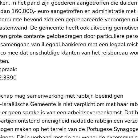
kken. In het pand zijn goederen aangetroffen die duide
r dan 160.000,- euro aangetroffen en administratie met
oorruimte bevond zich een geprepareerde verborgen rui
kastenwand. De gemeente heeft ook uitvoerig gemotive
n grote contante geldbedragen door particuliere per
et samengaan van illegaal bankieren met een legaal rei
sico mee dat onschuldige klanten van het reisbureau w
iten.
spraak:
- U verlaat Rechtspraak.nl
2:3390
schap mag samenwerking met rabbijn beëindigen
-Israëlische Gemeente is niet verplicht om met haar rabb
er geen sprake is van een arbeidsovereenkomst. Dat 
artijen ontstond onenigheid nadat de rabbijn een ver
ogen maken op het terrein van de Portugese Synagoge
inoza. Dit in verband met de eeuwenoude excommunica