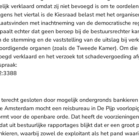
lijk verklaard omdat zij niet bevoegd is om te oordelen
ens het viertal is de Kiesraad belast met het organise
laatsvinden met inachtneming van de democratische r
paalt echter dat geen beroep bij de bestuursrechter k
 de stemming en de vaststelling van de uitslag bij ver
oordigende organen (zoals de Tweede Kamer). Om die 
oegd verklaard en het verzoek tot schadevergoeding 
spraak:
- U verlaat Rechtspraak.nl
2:3388
 terecht gesloten door mogelijk ondergronds bankieren
e Amsterdam mocht een reisbureau in De Pijp voorlopig
ormt voor de openbare orde. Dat heeft de voorzieningen
dat uit bestuurlijke rapportages blijkt dat er een groot 
kieren, waarbij zowel de exploitant als het pand waarin