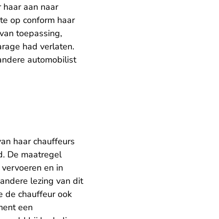
r haar aan naar
oete op conform haar
van toepassing,
arage had verlaten.
andere automobilist
 van haar chauffeurs
ld. De maatregel
 vervoeren en in
andere lezing van dit
e de chauffeur ook
ment een