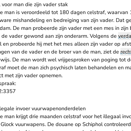
 voor man die zijn vader stak
ige man is veroordeeld tot 180 dagen celstraf, waarvan 
zware mishandeling en bedreiging van zijn vader. Dat g
rdam. De man probeerde zijn vader met een mes in zijn 
te de vader gewond aan zijn onderarm. Volgens de
verd
l en probeerde hij met het mes alleen zijn vader op af
ingen van de vader en de broer van de man, ziet de
rech
ewijs. De man wordt wel vrijgesproken van poging tot d
traf moet de man zich psychisch laten behandelen en m
ct met zijn vader opnemen.
spraak:
- U verlaat Rechtspraak.nl
2:3357
 illegale invoer vuurwapenonderdelen
ge man krijgt drie maanden celstraf voor het illegaal i
Glock vuurwapens. De douane op Schiphol controleerde