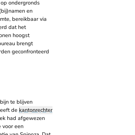
n op ondergronds
 (bij)namen en
mte, bereikbaar via
erd dat het
sonen hoogst
sbureau brengt
orden geconfronteerd
ijn te blijven
heeft de
kantonrechter
zoek had afgewezen
 voor een
tie van Spinoza. Dat