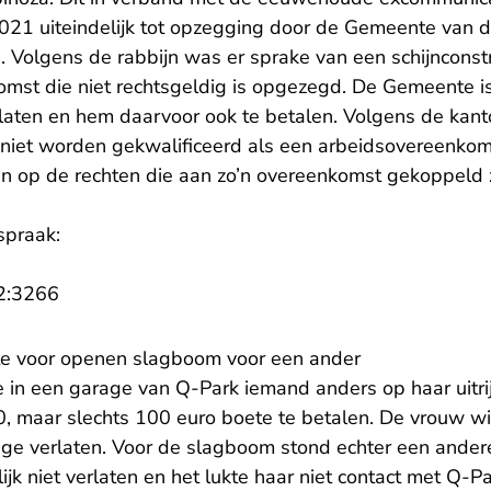
021 uiteindelijk tot opzegging door de Gemeente van 
d. Volgens de rabbijn was er sprake van een schijnconst
mst die niet rechtsgeldig is opgezegd. De Gemeente is
laten en hem daarvoor ook te betalen. Volgens de kant
niet worden gekwalificeerd als een arbeidsovereenkoms
 op de rechten die aan zo’n overeenkomst gekoppeld z
spraak:
- U verlaat Rechtspraak.nl
2:3266
te voor openen slagboom voor een ander
e in een garage van Q-Park iemand anders op haar uitrij
0, maar slechts 100 euro boete te betalen. De vrouw wil
ge verlaten. Voor de slagboom stond echter een ander
jk niet verlaten en het lukte haar niet contact met Q-P