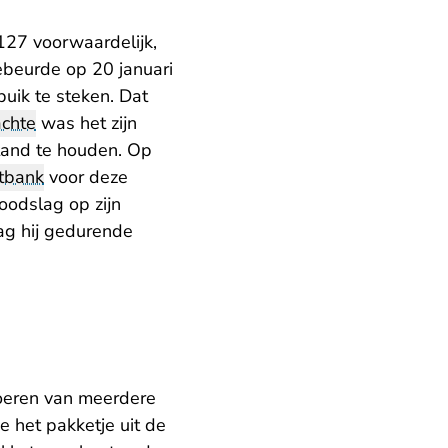
127 voorwaardelijk,
ebeurde op 20 januari
buik te steken. Dat
achte
was het zijn
stand te houden. Op
tbank
voor deze
oodslag op zijn
ag hij gedurende
nvoeren van meerdere
 het pakketje uit de