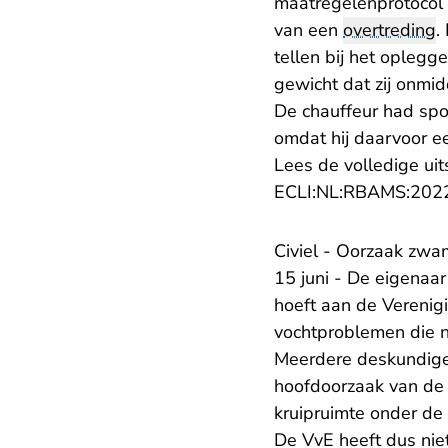
maatregelenprotocol 
van een
overtreding
.
tellen bij het opleg
gewicht dat zij onmi
De chauffeur had spo
omdat hij daarvoor e
Lees de volledige uit
ECLI:NL:RBAMS:202
Civiel - Oorzaak zw
15 juni - De eigena
hoeft aan de Verenig
vochtproblemen die n
Meerdere deskundigen
hoofdoorzaak van de
kruipruimte onder de
De VvE heeft dus nie