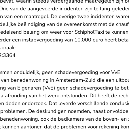
bevat, waarin steeds verdergaande maatregelen zijn be
 Drie van de aangevoerde incidenten zijn te lang gele
gen van een maatregel. De overige twee incidenten ware
ddellijke beëindiging van de overeenkomst met de chauf
edeisend belang om weer voor SchipholTaxi te kunnen 
erder een instapvergoeding van 10.000 euro heeft beta
spraak:
- U verlaat Rechtspraak.nl
2:3364
ammen onduidelijk, geen schadevergoeding voor VvE
ar van benedenwoning in Amsterdam-Zuid die een uitbo
ing van Eigenaren (VvE) geen schadevergoeding te bet
a afronding van het werk ontstonden. Dit heeft de rec
 deden onderzoek. Dat leverde verschillende conclusi
 problemen. De deskundigen noemden, naast onvoldoend
 benedenwoning, ook de badkamers van de boven- en zi
t kunnen aantonen dat de problemen voor rekening ko