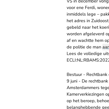
VS in december vorig
voor ene Ferdi, wone
inmiddels lege – pakk
het adres in Zuidoost
gebeld naar het koerie
worden afgeleverd op
af en wachtte hem op
de politie de man
aa
Lees de volledige uit
ECLI:NL:RBAMS:202
Bestuur - Rechtbank 
9 juni - De rechtbank
Amsterdammers teg
Kamerverkiezingen o
op het beroep, behoe
belanghebbende geen