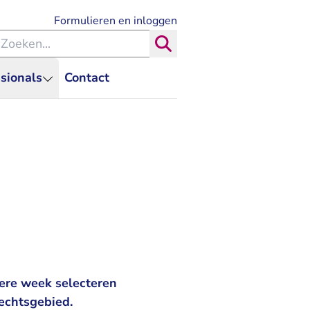
- U verlaat Rechtspraak.nl
Formulieren en inloggen
eken binnen de Rechtspraak
Zoeken
sionals
Contact
ere week selecteren
echtsgebied.