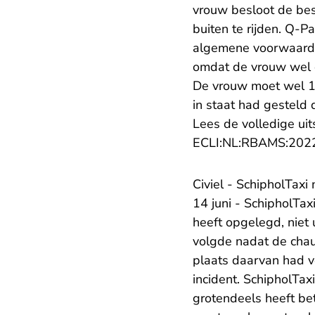
vrouw besloot de best
buiten te rijden. Q-Pa
algemene voorwaarde
omdat de vrouw wel d
De vrouw moet wel 10
in staat had gesteld 
Lees de volledige uit
ECLI:NL:RBAMS:202
Civiel - SchipholTaxi 
14 juni - SchipholT
heeft opgelegd, niet
volgde nadat de chau
plaats daarvan had v
incident. SchipholTax
grotendeels heeft be