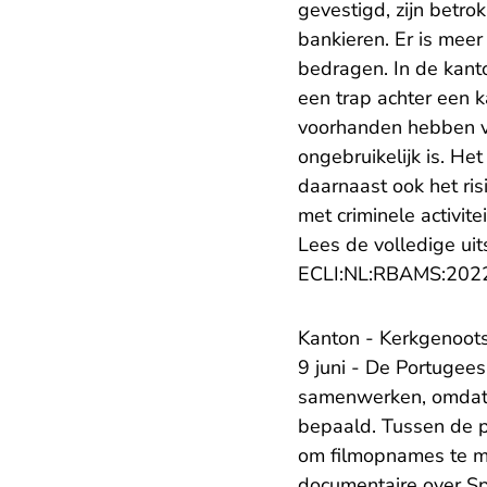
gevestigd, zijn betro
bankieren. Er is mee
bedragen. In de kant
een trap achter een 
voorhanden hebben va
ongebruikelijk is. H
daarnaast ook het ri
met criminele activite
Lees de volledige uit
ECLI:NL:RBAMS:202
Kanton - Kerkgenoot
9 juni - De Portugees
samenwerken, omdat 
bepaald. Tussen de p
om filmopnames te m
documentaire over Sp