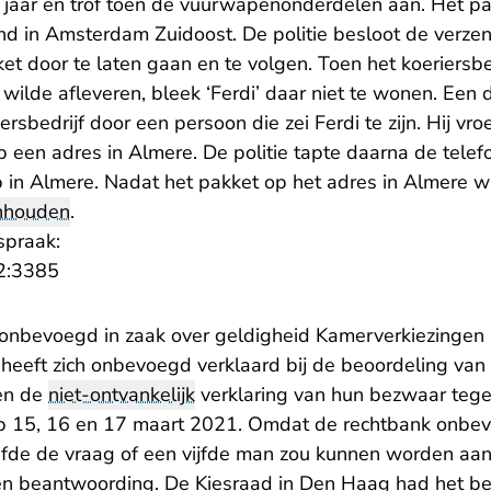
 jaar en trof toen de vuurwapenonderdelen aan. Het 
nd in Amsterdam Zuidoost. De politie besloot de verzen
et door te laten gaan en te volgen. Toen het koeriersbe
 wilde afleveren, bleek ‘Ferdi’ daar niet te wonen. Een 
rsbedrijf door een persoon die zei Ferdi te zijn. Hij vr
 een adres in Almere. De politie tapte daarna de tele
 in Almere. Nadat het pakket op het adres in Almere w
nhouden
.
spraak:
- U verlaat Rechtspraak.nl
2:3385
onbevoegd in zaak over geldigheid Kamerverkiezingen
 heeft zich onbevoegd verklaard bij de beoordeling van
en de
niet-ontvankelijk
verklaring van hun bezwaar teg
p 15, 16 en 17 maart 2021. Omdat de rechtbank onbevo
fde de vraag of een vijfde man zou kunnen worden aa
 beantwoording. De Kiesraad in Den Haag had het be