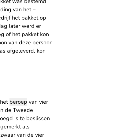
pakket was bestemd
ding van het –
drijf het pakket op
dag later werd er
oeg of het pakket kon
foon van deze persoon
as afgeleverd, kon
 het
beroep
van vier
en de Tweede
egd is te beslissen
ngemerkt als
zwaar van de vier