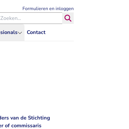
- U verlaat Rechtspraak.nl
Formulieren en inloggen
eken binnen de Rechtspraak
Zoeken
sionals
Contact
ers van de Stichting
er of commissaris