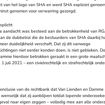
t van het logo van SHA en werd SHA expliciet geno
 minst genomen voor verwarring gezorgd.
plicht
ia aandacht was besteed aan de betrokkenheid van RGA
an de dubbelrol die de bestuurders van SHA daarbij 
er duidelijkheid verschaft. Dat zij dit vanwege
chtingen niet eerder konden doen, is niet gebleken. D
Damme hierdoor betrokken geraakt in een grote maatsc
 1 juli 2021 – een civielrechtelijk en strafrechtelijk on
de conclusie van de rechtbank dat Van Lienden en Damm
t wenselijk dat zij aanblijven totdat lopende onderzoeke
k geval naar eigen zeggen – volledig mee aan alle onde