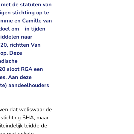
d met de statuten van
gen stichting op te
Damme en Camille van
doel om – in tijden
iddelen naar
20, richtten Van
 op. Deze
edische
20 sloot RGA een
es. Aan deze
te) aandeelhouders
even dat weliswaar de
stichting SHA, maar
teindelijk leidde de
en met enkele