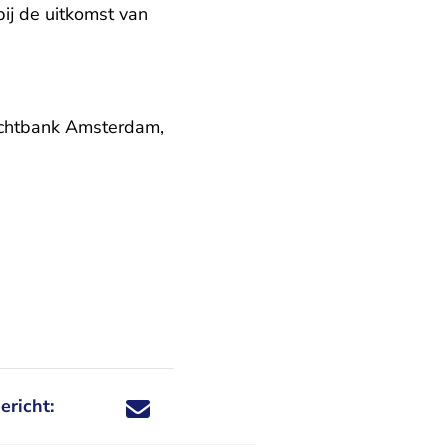
ij de uitkomst van
rechtbank Amsterdam,
.nl
ericht:
Deel dit nieuwsbericht via X - U verlaat Rechtspraa
Deel dit nieuwsbericht via Facebook - U verlaat
Deel dit nieuwsbericht via e-mail
Deel dit nieuwsbericht via LinkedIn - U v