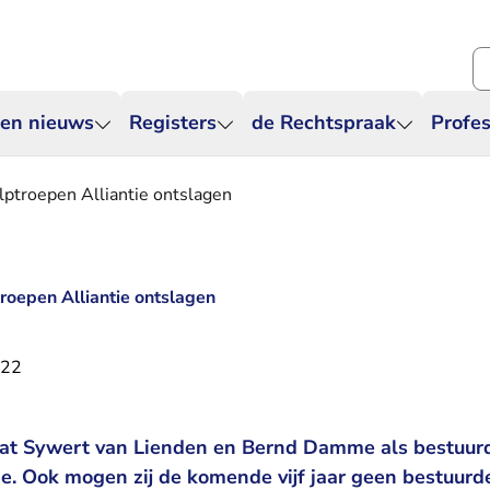
Zo
 en nieuws
Registers
de Rechtspraak
Profes
lptroepen Alliantie ontslagen
troepen Alliantie ontslagen
022
at Sywert van Lienden en Bernd Damme als bestuurd
ie. Ook mogen zij de komende vijf jaar geen bestuurd