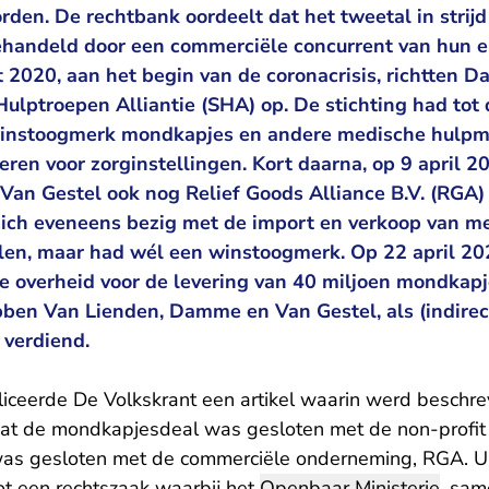
rden. De rechtbank oordeelt dat het tweetal in strij
gehandeld door een commerciële concurrent van hun ei
t 2020, aan het begin van de coronacrisis, richtten 
Hulptroepen Alliantie (SHA) op. De stichting had tot 
winstoogmerk mondkapjes en andere medische hulpm
ren voor zorginstellingen. Kort daarna, op 9 april 20
an Gestel ook nog Relief Goods Alliance B.V. (RGA)
ich eveneens bezig met de import en verkoop van m
en, maar had wél een winstoogmerk. Op 22 april 20
 overheid voor de levering van 40 miljoen mondkapj
en Van Lienden, Damme en Van Gestel, als (indirec
 verdiend.
ceerde De Volkskrant een artikel waarin werd beschr
at de mondkapjesdeal was gesloten met de non-profit 
k was gesloten met de commerciële onderneming, RGA. Ui
ot een rechtszaak waarbij het
Openbaar Ministerie
, sam