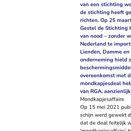
van een stichting wo
de stichting heeft 
richten. Op 25 maar
Gestel de Stichting 
van nood – zonder 
Nederland te importe
Lienden, Damme en V
onderneming hield z
beschermingsmiddel
overeenkomst met de
mondkapjesdeal hebb
van RGA, aanzienlijk
Mondkapjesaffaire
Op 15 mei 2021 publi
schijn werd gewekt d
dat de deal feitelij
‘mondkapjesaffaire’ t