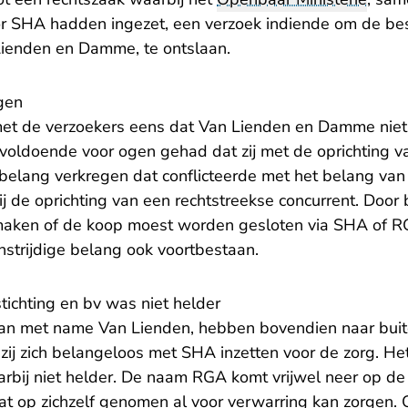
or SHA hadden ingezet, een verzoek indiende om de be
ienden en Damme, te ontslaan.
gen
met de verzoekers eens dat Van Lienden en Damme niet
nvoldoende voor ogen gehad dat zij met de oprichting va
belang verkregen dat conflicteerde met het belang v
j de oprichting van een rechtstreekse concurrent. Door b
maken of de koop moest worden gesloten via SHA of RG
nstrijdige belang ook voortbestaan.
tichting en bv was niet helder
an met name Van Lienden, hebben bovendien naar buit
 zij zich belangeloos met SHA inzetten voor de zorg. H
bij niet helder. De naam RGA komt vrijwel neer op d
at op zichzelf genomen al voor verwarring kan zorgen. 