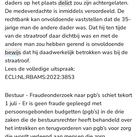
daders op het plaats
delict
zou zijn achtergelaten.
De medeverdachte is inmiddels veroordeeld. De
rechtbank kan onvoldoende vaststellen dat de 35-
jarige man de andere dader was. Dat hij ten tijde
van de straatroof daar dichtbij was en met de
andere man zou hebben gerend is onvoldoende
bewijs
dat hij daadwerkelijk betrokken was bij de
straatroof.
Lees de volledige uitspraak:
- U verlaat Rechtspraak.n
ECLI:NL:RBAMS:2022:3853
Bestuur - Fraudeonderzoek naar pgb’s schiet tekort
1 juli - Er is geen fraude gepleegd met
persoonsgebonden budgetten (pgb’s) in de drie
zaken die de bestuursrechter heeft behandeld over
het intrekken en terugvorderen van pgb’s voor zorg
die wordt verleend aan mensen die zorg