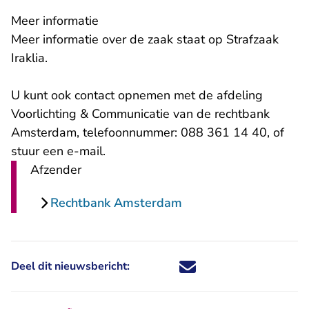
Meer informatie
Meer informatie over de zaak staat op
Strafzaak
Iraklia
.
U kunt ook contact opnemen met de afdeling
Voorlichting & Communicatie van de rechtbank
Amsterdam, telefoonnummer: 088 361 14 40, of
- U verlaat Rechtspraak.nl
stuur een
e-mail
.
Afzender
Rechtbank Amsterdam
Deel dit nieuwsbericht:
Deel dit nieuwsbericht via X - U 
Deel dit nieuwsbericht via Fa
Deel dit nieuwsbericht via
Deel dit nieuwsbericht