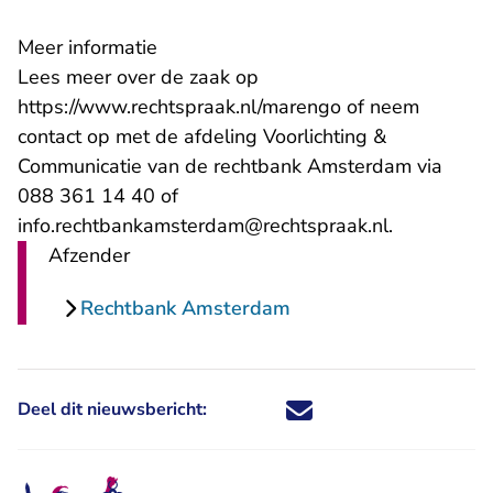
Meer informatie
Lees meer over de zaak op
https://www.rechtspraak.nl/marengo
of neem
contact op met de afdeling Voorlichting &
Communicatie van de rechtbank Amsterdam via
088 361 14 40 of
- U verlaat
info.rechtbankamsterdam@rechtspraak.nl
.
Afzender
Rechtbank Amsterdam
Deel dit nieuwsbericht:
Deel dit nieuwsbericht via X - U 
Deel dit nieuwsbericht via Fa
Deel dit nieuwsbericht via
Deel dit nieuwsbericht