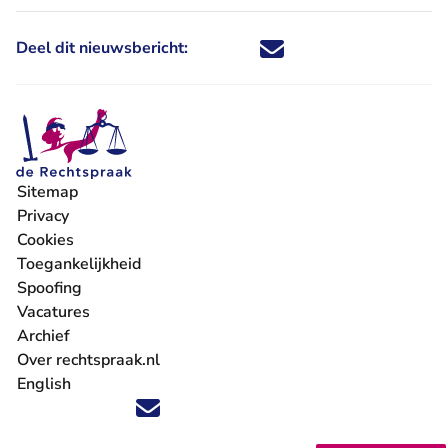
Deel dit nieuwsbericht:
Deel dit nieuwsbericht via X - U 
Deel dit nieuwsbericht via Fa
Deel dit nieuwsbericht via
Deel dit nieuwsbericht
Sitemap
Privacy
Cookies
Toegankelijkheid
Spoofing
Vacatures
- U verlaat Rechtspraak.nl
Archief
Over rechtspraak.nl
English
Volg ons op X (Twitter) - U verlaat Rechtspraak.nl
Volg ons op Facebook - U verlaat Rechtspraak.nl
Volg ons op Instagram - U verlaat Rechtspraak.nl
Volg ons op Youtube - U verlaat Rechtspraak.nl
Volg ons op LinkedIn - U verlaat Rechtspraak.n
'Blijf op de hoogte' nieuwsbrief - U verlaat