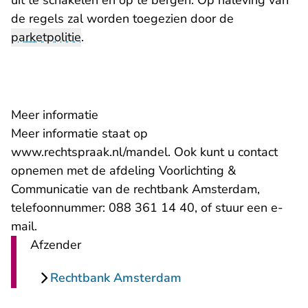
uit te schakelen en op te bergen. Op naleving van
de regels zal worden toegezien door de
parketpolitie
.
Meer informatie
Meer informatie staat op
www.rechtspraak.nl/mandel
. Ook kunt u contact
opnemen met de afdeling Voorlichting &
Communicatie van de rechtbank Amsterdam,
telefoonnummer: 088 361 14 40, of stuur een
e-
- U verlaat Rechtspraak.nl
mail
.
Afzender
Rechtbank Amsterdam