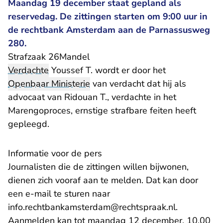
Maandag 19 december staat gepland als
reservedag. De zittingen starten om 9:00 uur in
de rechtbank Amsterdam aan de Parnassusweg
280.
Strafzaak 26Mandel
Verdachte
Youssef T. wordt er door het
Openbaar Ministerie
van verdacht dat hij als
advocaat van Ridouan T., verdachte in het
Marengoproces, ernstige strafbare feiten heeft
gepleegd.
Informatie voor de pers
Journalisten die de zittingen willen bijwonen,
dienen zich vooraf aan te melden. Dat kan door
een e-mail te sturen naar
- U verlaat
info.rechtbankamsterdam@rechtspraak.nl
.
Aanmelden kan tot maandag 12 december, 10.00