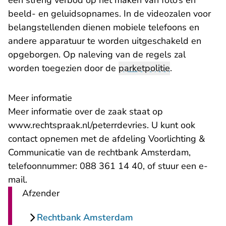
een streng verbod op het maken van foto’s en
beeld- en geluidsopnames. In de videozalen voor
belangstellenden dienen mobiele telefoons en
andere apparatuur te worden uitgeschakeld en
opgeborgen. Op naleving van de regels zal
worden toegezien door de
parketpolitie
.
Meer informatie
Meer informatie over de zaak staat op
www.rechtspraak.nl/peterrdevries
. U kunt ook
contact opnemen met de afdeling Voorlichting &
Communicatie van de rechtbank Amsterdam,
telefoonnummer: 088 361 14 40, of stuur een
e-
- U verlaat Rechtspraak.nl
mail
.
Afzender
Rechtbank Amsterdam