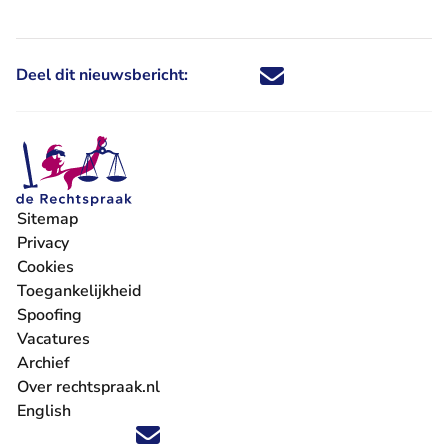
Deel dit nieuwsbericht:
Deel dit nieuwsbericht via X - U 
Deel dit nieuwsbericht via Fa
Deel dit nieuwsbericht via
Deel dit nieuwsbericht
Sitemap
Privacy
Cookies
Toegankelijkheid
Spoofing
Vacatures
- U verlaat Rechtspraak.nl
Archief
Over rechtspraak.nl
English
Volg ons op X (Twitter) - U verlaat Rechtspraak.nl
Volg ons op Facebook - U verlaat Rechtspraak.nl
Volg ons op Instagram - U verlaat Rechtspraak.nl
Volg ons op Youtube - U verlaat Rechtspraak.nl
Volg ons op LinkedIn - U verlaat Rechtspraak.n
'Blijf op de hoogte' nieuwsbrief - U verlaat